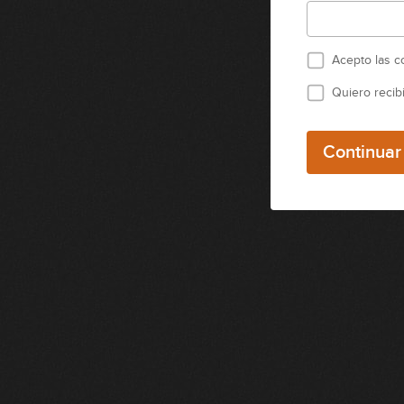
Acepto las
c
Quiero recib
Continuar