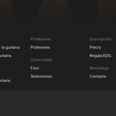
Profesores
Suscripción
la guitarra
Profesores
Precio
itarra
Regala EDG
Comunidad
Foro
Backstage
Testimonios
Contacta
itarra
 el bajo