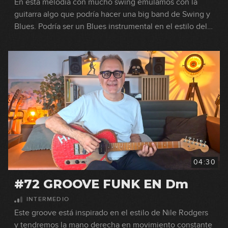
En esta melodía con mucho swing emulamos con la
guitarra algo que podría hacer una big band de Swing y
Blues. Podría ser un Blues instrumental en el estilo del
gran Freddie King. blues swing freddie king
instrumental melodía
04:30
#72 GROOVE FUNK EN Dm
INTERMEDIO
Este groove está inspirado en el estilo de Nile Rodgers
y tendremos la mano derecha en movimiento constante