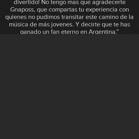
divertido! No tengo mas que agradecerte
Gnaposs, que compartas tu experiencia con
quienes no pudimos transitar este camino de la
música de más jovenes. Y decirte que te has
ganado un fan eterno en Argentina.”
Matías Gabriel M.
“El método de la escuela para estudiar
armonía es el mejor y más entendible que he
visto jamás y es el que me impulsó para
entender definitivamente lo que escucho y lo
que toco.”
Salvador N.
“Hasta que me apunté a EDG, estaba haciendo
bendings como un pollo sin cabeza. Me ha
encantado racionalizar el recurso y ver la