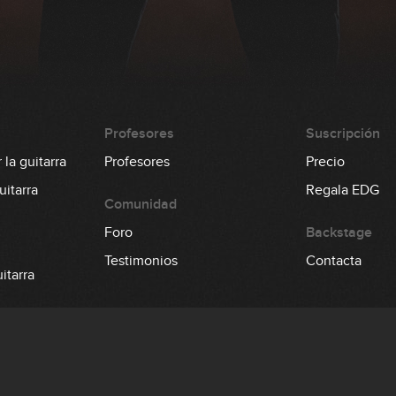
Profesores
Suscripción
la guitarra
Profesores
Precio
itarra
Regala EDG
Comunidad
Foro
Backstage
Testimonios
Contacta
itarra
 el bajo