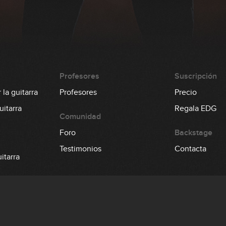
Profesores
Suscripción
la guitarra
Profesores
Precio
itarra
Regala EDG
Comunidad
Foro
Backstage
Testimonios
Contacta
itarra
 el bajo