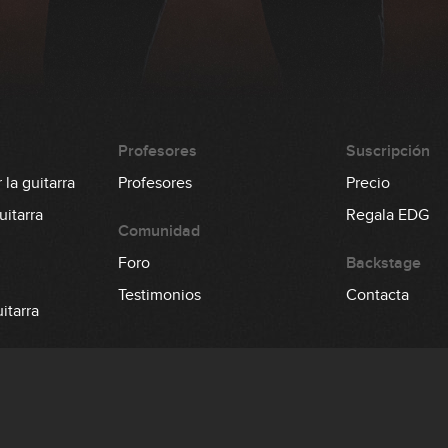
Profesores
Suscripción
la guitarra
Profesores
Precio
itarra
Regala EDG
Comunidad
Foro
Backstage
Testimonios
Contacta
itarra
 el bajo