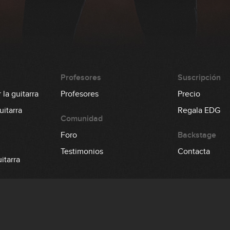
Profesores
Suscripción
la guitarra
Profesores
Precio
itarra
Regala EDG
Comunidad
Foro
Backstage
Testimonios
Contacta
itarra
 el bajo