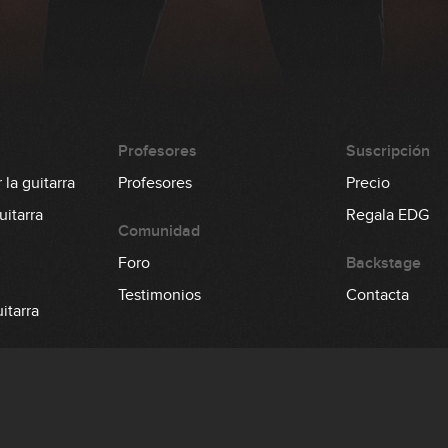
Profesores
Suscripción
la guitarra
Profesores
Precio
itarra
Regala EDG
Comunidad
Foro
Backstage
Testimonios
Contacta
itarra
 el bajo