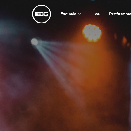
Escuela de Guitarristas
Escuela
Live
Profesore