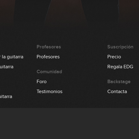
Profesores
Suscripción
la guitarra
Profesores
Precio
itarra
Regala EDG
Comunidad
Foro
Backstage
Testimonios
Contacta
itarra
 el bajo