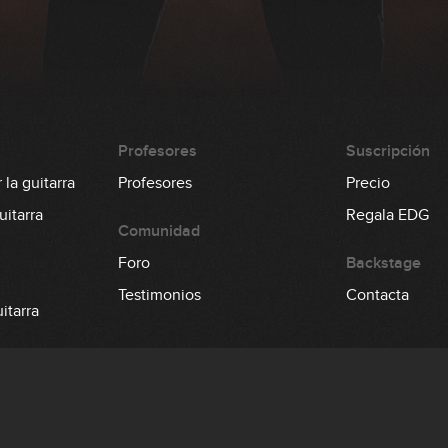
Profesores
Suscripción
la guitarra
Profesores
Precio
itarra
Regala EDG
Comunidad
Foro
Backstage
Testimonios
Contacta
itarra
 el bajo