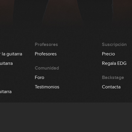
Profesores
Suscripción
la guitarra
Profesores
Precio
itarra
Regala EDG
Comunidad
Foro
Backstage
Testimonios
Contacta
itarra
 el bajo