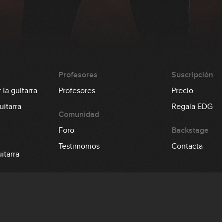
Profesores
Suscripción
la guitarra
Profesores
Precio
itarra
Regala EDG
Comunidad
Foro
Backstage
Testimonios
Contacta
itarra
 el bajo