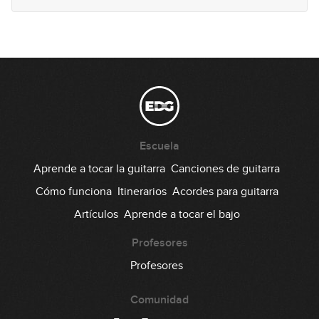
07:44
#41 Groove Folk en G
10:23
#42 Línea melódica armonizada en
D
Escuela
08:21
Aprende a tocar la guitarra
Canciones de guitarra
#43 Groove Pop en C
Cómo funciona
Itinerarios
Acordes para guitarra
Artículos
Aprende a tocar el bajo
10:00
Profesores
#44 Estudio de arpegios en Am
Profesores
08:27
Comunidad
#45 Línea melódica con terceras en