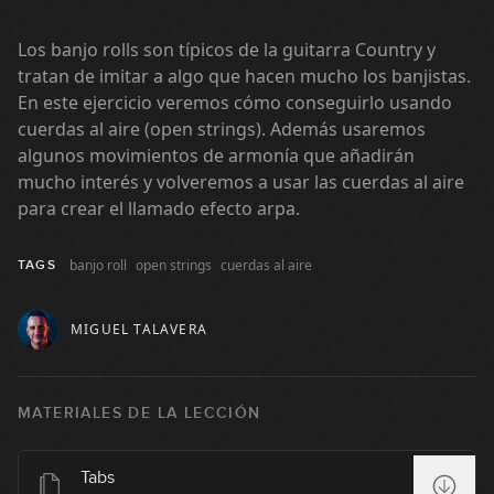
08:02
Los banjo rolls son típicos de la guitarra Country y
#19 Groove Jazz-Funk en Cm
tratan de imitar a algo que hacen mucho los banjistas.
En este ejercicio veremos cómo conseguirlo usando
08:45
cuerdas al aire (open strings). Además usaremos
algunos movimientos de armonía que añadirán
#20 Latin Fingerstyle en Em
mucho interés y volveremos a usar las cuerdas al aire
GRATIS
para crear el llamado efecto arpa.
08:45
#21 Línea melódica en Bb dórico
banjo roll
open strings
cuerdas al aire
TAGS
07:38
MIGUEL TALAVERA
#22 Línea melódica en C Mixolidio
MATERIALES DE LA LECCIÓN
07:40
#23 Groove Funky Slap en Em
Tabs