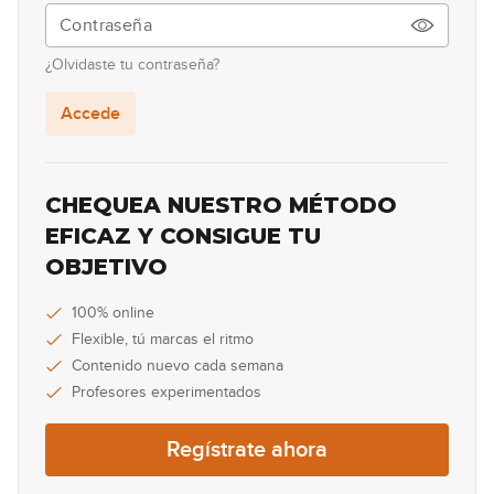
13:49
¿Olvidaste tu contraseña?
#34 Solo pentatónico en Cm
Accede
10:51
#35 Groove Reggae en Dm
CHEQUEA NUESTRO MÉTODO
EFICAZ Y CONSIGUE TU
07:20
OBJETIVO
#36 Groove Funk en D
100% online
Flexible, tú marcas el ritmo
12:37
Contenido nuevo cada semana
#39 Groove Pop en G
Profesores experimentados
07:30
Regístrate ahora
#40 Groove Country en C