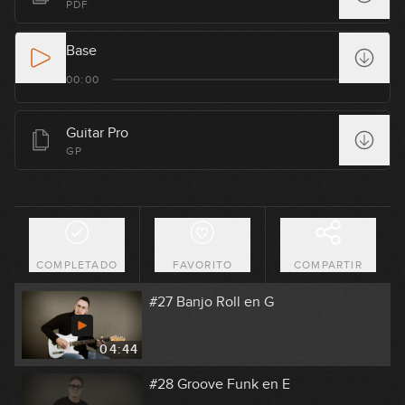
PDF
08:00
Base
#24 Groove Funk en Em
00:00
10:16
Guitar Pro
#25 Country Shuffle en C#m
GP
04:23
#26 Groove Funk en C Dórico
COMPLETADO
FAVORITO
COMPARTIR
15:56
#27 Banjo Roll en G
04:44
#28 Groove Funk en E