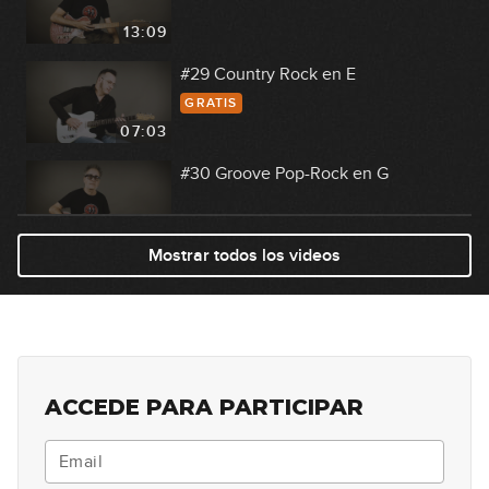
13:09
#29 Country Rock en E
GRATIS
07:03
#30 Groove Pop-Rock en G
05:31
Mostrar todos los videos
#31 Groove Punk-Rock en Am
06:35
#32 Groove Rock en A
ACCEDE PARA PARTICIPAR
08:24
#33 Solo pentatónico en A