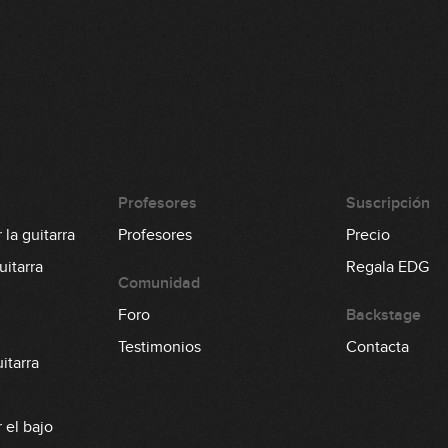
Profesores
Suscripción
la guitarra
Profesores
Precio
itarra
Regala EDG
Comunidad
Foro
Backstage
Testimonios
Contacta
itarra
 el bajo