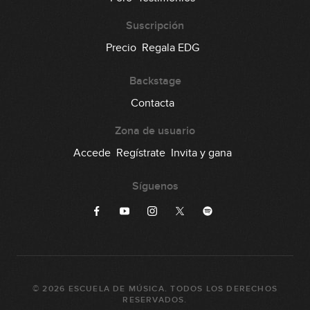
Suscripción
Precio
Regala EDG
Backstage
Contacta
Zona de usuario
Accede
Regístrate
Invita y gana
Síguenos
©
2026
ESCUELA DE MÚSICA
. TODOS LOS DERECHOS
RESERVADOS.