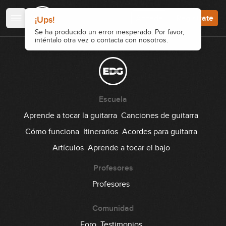
Accede
Regístrate
¡Ups!
Se ha producido un error inesperado. Por favor,
inténtalo otra vez o contacta con nosotros.
Escuela
Aprende a tocar la guitarra
Canciones de guitarra
Cómo funciona
Itinerarios
Acordes para guitarra
Artículos
Aprende a tocar el bajo
Profesores
Profesores
Comunidad
Foro
Testimonios