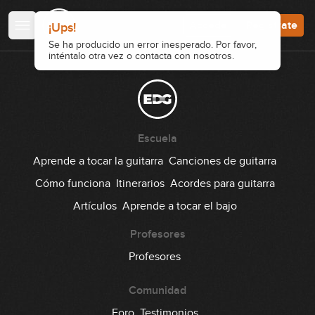
Accede
Regístrate
¡Ups!
Se ha producido un error inesperado. Por favor,
inténtalo otra vez o contacta con nosotros.
Escuela
Aprende a tocar la guitarra
Canciones de guitarra
Cómo funciona
Itinerarios
Acordes para guitarra
Artículos
Aprende a tocar el bajo
Profesores
Profesores
Comunidad
Foro
Testimonios