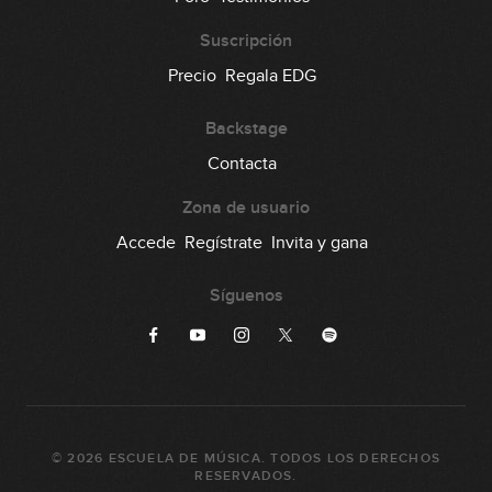
Suscripción
Precio
Regala EDG
Backstage
Contacta
Zona de usuario
Accede
Regístrate
Invita y gana
Síguenos
©
2026
ESCUELA DE MÚSICA
. TODOS LOS DERECHOS
RESERVADOS.