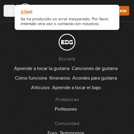
Accede
Regístrate
¡Ups!
Se ha producido un error inesperado. Por favor,
inténtalo otra vez o contacta con nosotros.
Escuela
Aprende a tocar la guitarra
Canciones de guitarra
Cómo funciona
Itinerarios
Acordes para guitarra
Artículos
Aprende a tocar el bajo
Profesores
Profesores
Comunidad
Foro
Testimonios