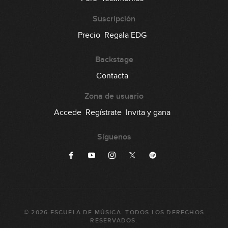
Suscripción
Precio
Regala EDG
Backstage
Contacta
Zona de usuario
Accede
Regístrate
Invita y gana
Síguenos
©
2026
ESCUELA DE MÚSICA
. TODOS LOS DERECHOS
RESERVADOS.