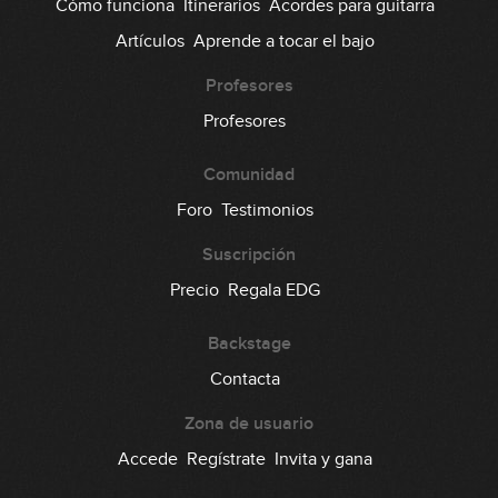
Cómo funciona
Itinerarios
Acordes para guitarra
Artículos
Aprende a tocar el bajo
Profesores
Profesores
Comunidad
Foro
Testimonios
Suscripción
Precio
Regala EDG
Backstage
Contacta
Zona de usuario
Accede
Regístrate
Invita y gana