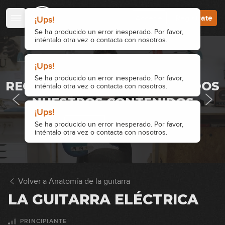
Accede
Regístrate
¡Ups!
Se ha producido un error inesperado. Por favor,
inténtalo otra vez o contacta con nosotros.
¡Ups!
· ACCESO RESTRINGIDO ·
Se ha producido un error inesperado. Por favor,
REGÍSTRATE Y ACCEDE A TODOS
inténtalo otra vez o contacta con nosotros.
NUESTROS CONTENIDOS
¡Ups!
Accede
Regístrate
Se ha producido un error inesperado. Por favor,
inténtalo otra vez o contacta con nosotros.
Volver a Anatomía de la guitarra
LA GUITARRA ELÉCTRICA
PRINCIPIANTE