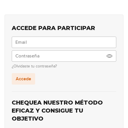
La electrónica
12
06:15
ACCEDE PARA PARTICIPAR
Introducción a los amplificadores
13
04:26
Funcionamiento de los
14
amplificadores
¿Olvidaste tu contraseña?
15:16
Accede
Los pedales
15
18:58
CHEQUEA NUESTRO MÉTODO
EFICAZ Y CONSIGUE TU
OBJETIVO