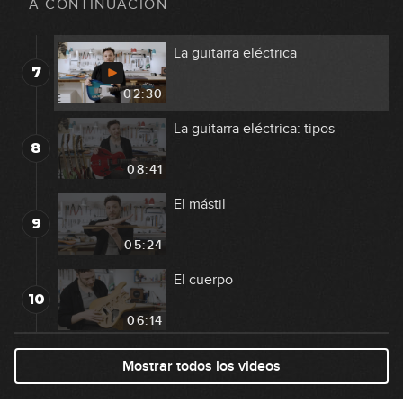
A CONTINUACIÓN
03:42
La guitarra eléctrica
7
02:30
La guitarra eléctrica: tipos
8
08:41
El mástil
9
05:24
El cuerpo
10
06:14
El puente
Mostrar todos los videos
11
07:17