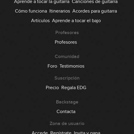
Aprende a tocar la guitarra
Canciones de guitarra
Cómo funciona
Itinerarios
Acordes para guitarra
Artículos
Aprende a tocar el bajo
Profesores
Profesores
Comunidad
Foro
Testimonios
Suscripción
Precio
Regala EDG
Backstage
Contacta
Zona de usuario
Accede
Regístrate
Invita y gana