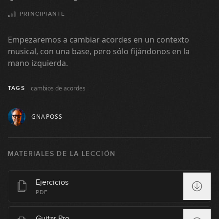
7
11:41
PRINCIPIANTE
Figuras rítmicas
Empezaremos a cambiar acordes en un contexto
8
musical, con una base, pero sólo fijándonos en la
11:28
mano izquierda.
Partituras de música moderna
9
cambios de acordes
TAGS
05:41
Himno a la alegría
GNAPOSS
10
09:53
MATERIALES DE LA LECCIÓN
Acorde G
11
03:29
Ejercicios
PDF
Redondas, blancas y negras
12
Guitar Pro
08:54