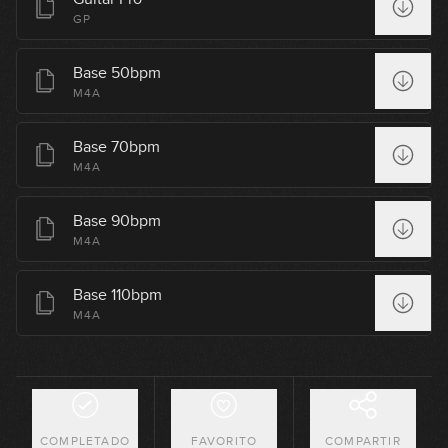
GP
Negras y corcheas
13
Base 50bpm
12:45
M4A
Acorde C y el silencio o pausa
14
Base 70bpm
11:30
M4A
Acorde D y ligaduras
Base 90bpm
15
M4A
03:38
Ritmo base
Base 110bpm
16
M4A
06:39
Patrones rítmicos con negras y
17
corcheas
08:37
COMPLETADO
FAVORITO
COMPARTIR