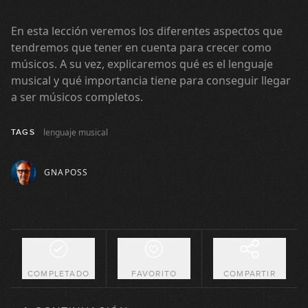
En esta lección veremos los diferentes aspectos que
tendremos que tener en cuenta para crecer como
músicos. A su vez, explicaremos qué es el lenguaje
musical y qué importancia tiene para conseguir llegar
a ser músicos completos.
lenguaje musical
TAGS
GNAPOSS
COMPLETADO
FAVORITO
COMPARTIR
Elementos de la música
1