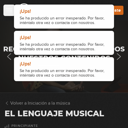
Accede
Regístrate
¡Ups!
Se ha producido un error inesperado. Por favor,
inténtalo otra vez o contacta con nosotros.
¡Ups!
· ACCESO RESTRINGIDO ·
Se ha producido un error inesperado. Por favor,
REGÍSTRATE Y ACCEDE A TODOS
inténtalo otra vez o contacta con nosotros.
NUESTROS CONTENIDOS
¡Ups!
Accede
Regístrate
Se ha producido un error inesperado. Por favor,
inténtalo otra vez o contacta con nosotros.
Volver a Iniciación a la música
EL LENGUAJE MUSICAL
PRINCIPIANTE