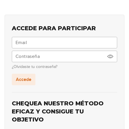
Definición de ritmo
7
11:41
ACCEDE PARA PARTICIPAR
Figuras rítmicas
8
11:28
Partituras de música moderna
9
¿Olvidaste tu contraseña?
05:41
Accede
Himno a la alegría
10
09:53
CHEQUEA NUESTRO MÉTODO
Acorde G
EFICAZ Y CONSIGUE TU
11
OBJETIVO
03:29