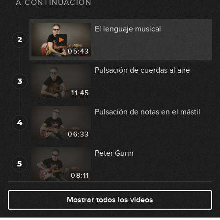
A CONTINUACIÓN
03:13
El lenguaje musical
2
05:43
Pulsación de cuerdas al aire
3
11:45
Pulsación de notas en el mástil
4
06:33
Peter Gunn
5
08:11
El pentagrama
Mostrar todos los videos
6
09:26