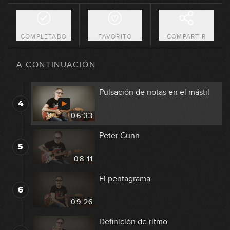
El lenguaje musical
2
05:43
COMPLETADO
FAVORITO
COMPARTIR
Pulsación de cuerdas al aire
3
A CONTINUACIÓN
11:45
Pulsación de notas en el mástil
4
06:33
Peter Gunn
5
08:11
El pentagrama
6
09:26
Definición de ritmo