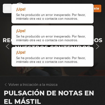
Accede
Regístrate
¡Ups!
Se ha producido un error inesperado. Por favor,
inténtalo otra vez o contacta con nosotros.
¡Ups!
· ACCESO RESTRINGIDO ·
Se ha producido un error inesperado. Por favor,
REGÍSTRATE Y ACCEDE A TODOS
inténtalo otra vez o contacta con nosotros.
NUESTROS CONTENIDOS
¡Ups!
Accede
Regístrate
Se ha producido un error inesperado. Por favor,
inténtalo otra vez o contacta con nosotros.
Volver a Iniciación a la música
PULSACIÓN DE NOTAS EN
EL MÁSTIL