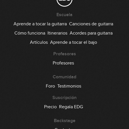
Patrones rítmicos con
18
semicorcheas (parte 1)
Escuela
05:17
Aprende a tocar la guitarra
Canciones de guitarra
Patrones rítmicos con
Cómo funciona
Itinerarios
Acordes para guitarra
19
semicorcheas (parte 2)
Artículos
Aprende a tocar el bajo
13:34
Cambios de acordes (parte 1)
Profesores
20
Profesores
09:17
Comunidad
Cambios de acordes (parte 2)
21
Foro
Testimonios
06:35
Suscripción
Cambios de acordes (parte 3)
Precio
Regala EDG
22
08:23
Backstage