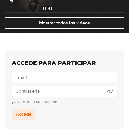
7
11:41
Figuras rítmicas
Mostrar todos los videos
8
11:28
Partituras de música moderna
9
05:41
ACCEDE PARA PARTICIPAR
Himno a la alegría
10
09:53
Acorde G
11
¿Olvidaste tu contraseña?
03:29
Accede
Redondas, blancas y negras
12