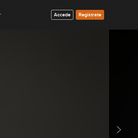
05:46
Acorde 7 estático (parte 2)
Accede
Regístrate
21:24
Combinaciones de acordes 7
24:18
II V I Mayor (parte 1)
07:09
II V I Mayor (parte 2)
08:02
II V I Mayor (parte 3)
10:36