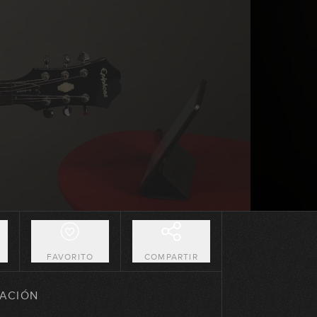
II V I Menor (parte 1)
09:12
II V I Menor (parte 2)
07:30
II V I Menor (parte 3)
13:37
Variantes de II V I
15:59
O
FAVORITO
COMPARTIR
Autumn Leaves (parte 1)
ACIÓN
15:03