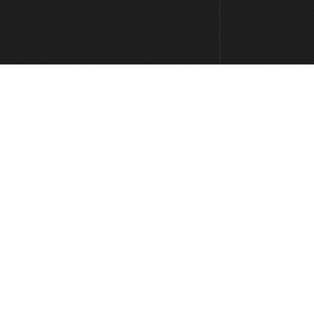
Sweet Caroline
10:43
Walk Of Life
07:38