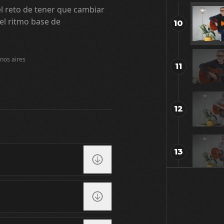
el reto de tener que cambiar
el ritmo base de
10
nos aires
11
12
13
14