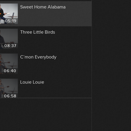
Sweet Home Alabama
05:19
Three Little Birds
08:37
C’mon Everybody
06:40
Louie Louie
06:58
Chasing Cars
10:05