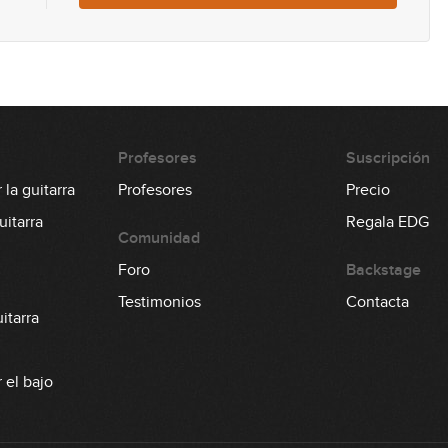
Profesores
Suscripción
la guitarra
Profesores
Precio
itarra
Regala EDG
Comunidad
Foro
Backstage
Testimonios
Contacta
itarra
 el bajo