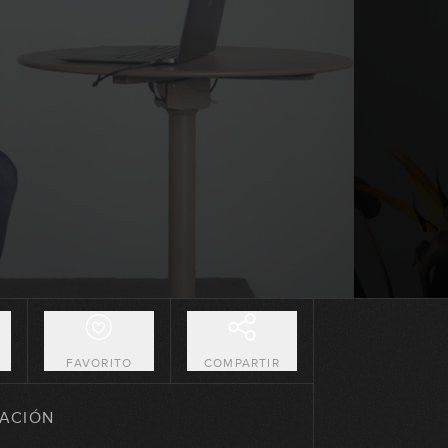
03:46
Cumpleaños feliz
07:17
Get Back
05:27
Nada fue un error
05:37
Guantanamera
05:39
O
FAVORITO
COMPARTIR
La Bamba / Twist & Shout
ACIÓN
05:55