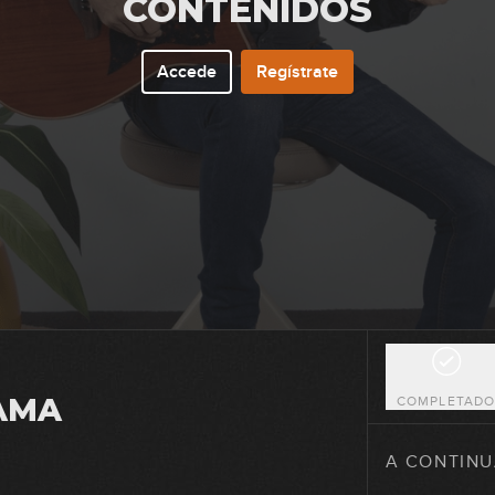
CONTENIDOS
Accede
Regístrate
5
6
7
8
AMA
COMPLETAD
9
A CONTINU