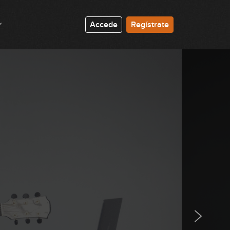
Accede
Regístrate
Born in the USA
04:47
Achy Breaky Heart (No rompas
más)
04:39
You Never Can Tell
04:09
What I Got