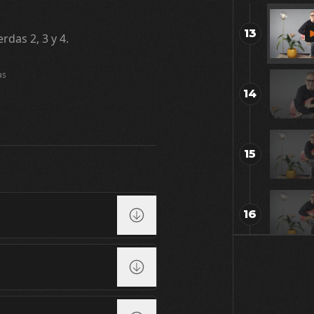
13
rdas 2, 3 y 4.
as
14
15
16
17