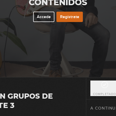
CONTENIDOS
Accede
Regístrate
8
9
10
11
EN GRUPOS DE
COMPLETAD
TE 3
12
A CONTINU