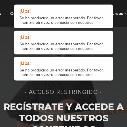
s
Cómo funciona
Precio
Comunidad
Recursos
3
4
5
· ACCESO RESTRINGIDO ·
6
REGÍSTRATE Y ACCEDE A
TODOS NUESTROS
7