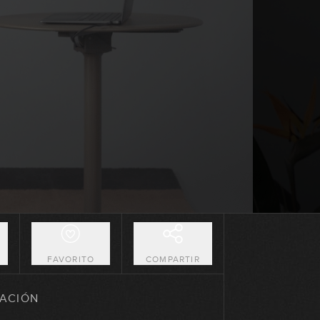
09:46
Chord embellishment con tríadas
mayores: Ejemplos
14:50
Chord embellishment con tríadas
menores
05:07
Chord embellishment con tríadas:
Ejemplos
11:02
Acordes tríadas en grupos de tres
cuerdas: Parte 1
13:14
O
FAVORITO
COMPARTIR
Acordes tríadas en grupos de tres
cuerdas: Parte 2
ACIÓN
06:04