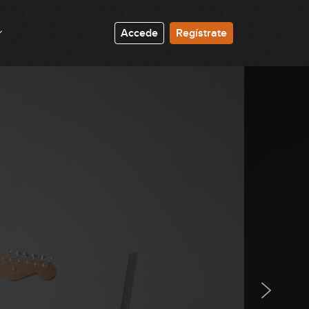
06:40
Accede
Regístrate
Acordes tríadas CAGED: Parte 3
08:37
Acordes tríadas CAGED: Parte 4
10:26
Acordes tríadas CAGED: Parte 5
08:06
Acordes tríadas CAGED: Parte 6
07:18
Chord embellishment con tríadas
mayores