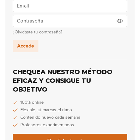
13
10:20
Acordes 7 extendidos
14
¿Olvidaste tu contraseña?
10:51
Accede
Acordes extendidos: Ejemplos
15
05:19
CHEQUEA NUESTRO MÉTODO
Acordes 7 alterados
EFICAZ Y CONSIGUE TU
16
OBJETIVO
07:23
Acordes 7 alterados: Ejemplos
100% online
17
Flexible, tú marcas el ritmo
07:18
Contenido nuevo cada semana
Profesores experimentados
Acordes 7 lidios
18