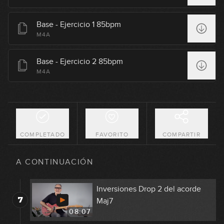
09:14
Acordes cuatríadas CAGED: Parte
Base - Ejercicio 1 85bpm
3
1
M4A
08:02
Base - Ejercicio 2 85bpm
Acordes cuatríadas CAGED: Parte
M4A
4
2
06:29
Acordes cuatríadas CAGED: Parte
5
3
07:05
COMPLETADO
FAVORITO
COMPARTIR
Acordes cuatríadas CAGED: Parte
6
4
A CONTINUACIÓN
05:05
Inversiones Drop 2 del acorde
7
Maj7
08:07