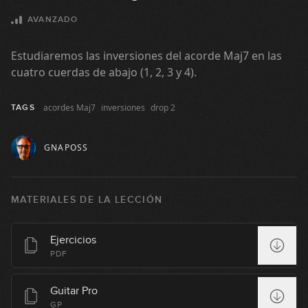
AVANZADO
Estudiaremos las inversiones del acorde Maj7 en las
cuatro cuerdas de abajo (1, 2, 3 y 4).
acordes Maj7
inversiones
drop 2
TAGS
GNAPOSS
MATERIALES DE LA LECCIÓN
Uso de números romanos con
1
acordes cuatríadas
Ejercicios
07:10
PDF
Uso de números romanos con
Guitar Pro
2
acordes cuatríadas: Ejemplos
GP