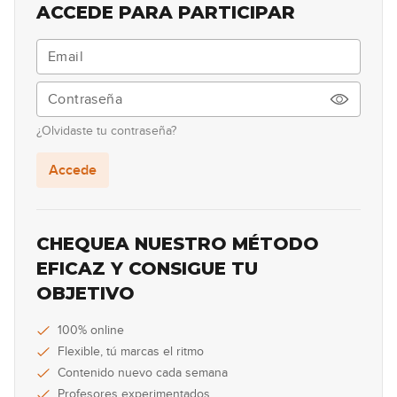
ACCEDE PARA PARTICIPAR
09:48
#7 Groove Neo Soul en Em
09:18
¿Olvidaste tu contraseña?
#8 Línea melódica con mute en Cm
Accede
10:27
#9 Latin fingerstyle y mute en Cm
CHEQUEA NUESTRO MÉTODO
EFICAZ Y CONSIGUE TU
08:45
OBJETIVO
#10 Latin fingerstyle y mute en Am
100% online
Flexible, tú marcas el ritmo
08:10
Contenido nuevo cada semana
#11 Groove Funk en Bbm
Profesores experimentados