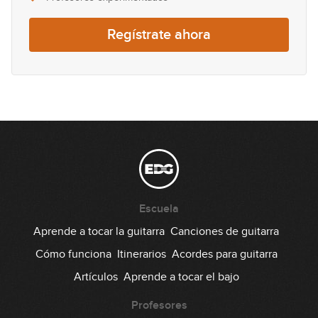
09:51
Regístrate ahora
#38 Canon de Pachelbel con Sweep
Picking de 5 Cuerdas
GRATIS
07:20
#12 Groove Pop Funk en Gm
08:09
#13 Flamenco Fingerstyle en F#m
GRATIS
Escuela
11:30
Aprende a tocar la guitarra
Canciones de guitarra
#14 Groove Funky Slap en Bm
Cómo funciona
Itinerarios
Acordes para guitarra
Artículos
Aprende a tocar el bajo
05:49
Profesores
#15 Groove Funk en D Dórico