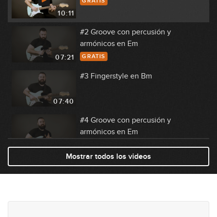
GRATIS
10:11
#2 Groove con percusión y
armónicos en Em
GRATIS
07:21
#3 Fingerstyle en Bm
07:40
#4 Groove con percusión y
armónicos en Em
10:00
Mostrar todos los videos
#5 Línea melódica con mute en F#m
09:03
#6 Groove Funk Jazz 5/4 en Gm