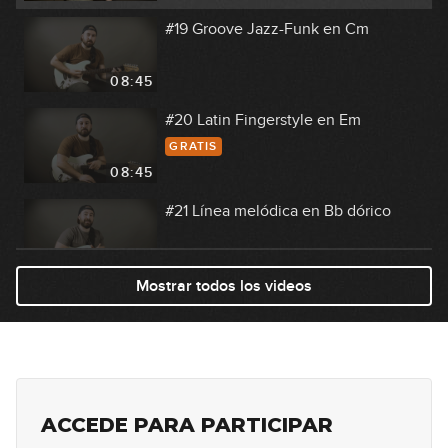
#19 Groove Jazz-Funk en Cm
08:45
#20 Latin Fingerstyle en Em
GRATIS
08:45
#21 Línea melódica en Bb dórico
07:38
Mostrar todos los videos
#22 Línea melódica en C Mixolidio
07:40
#23 Groove Funky Slap en Em
ACCEDE PARA PARTICIPAR
08:00