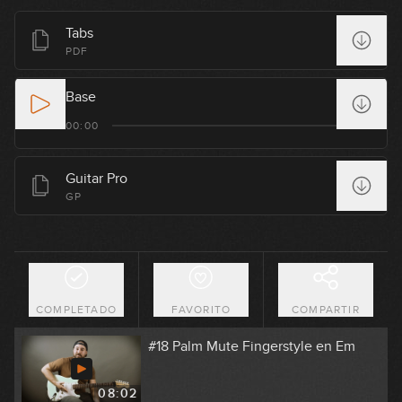
#15 Groove Funk en D Dórico
Tabs
PDF
06:51
Base
#16 Línea melódica con octavas en
Em
00:00
05:49
Guitar Pro
#17 Groove Fingerstyle Funk en Gm
GP
08:02
#37 Canon de Pachelbel con Sweep
Picking de 3 Cuerdas
COMPLETADO
FAVORITO
COMPARTIR
06:03
#18 Palm Mute Fingerstyle en Em
08:02