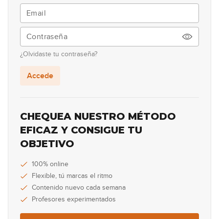
#24 Groove Funk en Em
10:16
¿Olvidaste tu contraseña?
#25 Country Shuffle en C#m
Accede
04:23
#26 Groove Funk en C Dórico
CHEQUEA NUESTRO MÉTODO
EFICAZ Y CONSIGUE TU
15:56
OBJETIVO
#27 Banjo Roll en G
100% online
Flexible, tú marcas el ritmo
04:44
Contenido nuevo cada semana
#28 Groove Funk en E
Profesores experimentados