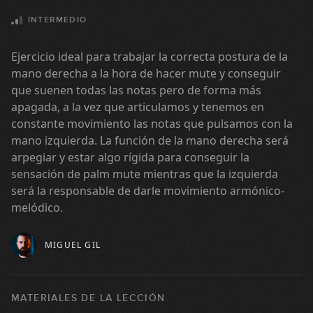
#11 Groove Funk en Bbm
INTERMEDIO
09:51
Ejercicio ideal para trabajar la correcta postura de la
mano derecha a la hora de hacer mute y conseguir
#38 Canon de Pachelbel con Sweep
que suenen todas las notas pero de forma más
Picking de 5 Cuerdas
apagada, a la vez que articulamos y tenemos en
GRATIS
07:20
constante movimiento las notas que pulsamos con la
#12 Groove Pop Funk en Gm
mano izquierda. La función de la mano derecha será
arpegiar y estar algo rígida para conseguir la
sensación de palm mute mientras que la izquierda
08:09
será la responsable de darle movimiento armónico-
#13 Flamenco Fingerstyle en F#m
melódico.
GRATIS
11:30
MIGUEL GIL
#14 Groove Funky Slap en Bm
MATERIALES DE LA LECCIÓN
05:49