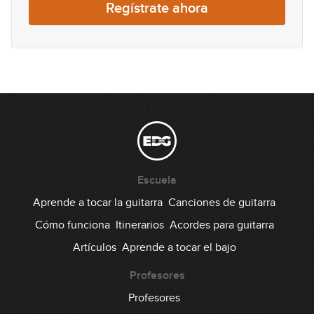
13:09
Regístrate ahora
#29 Country Rock en E
GRATIS
07:03
#30 Groove Pop-Rock en G
05:31
#31 Groove Punk-Rock en Am
Escuela
06:35
Aprende a tocar la guitarra
Canciones de guitarra
#32 Groove Rock en A
Cómo funciona
Itinerarios
Acordes para guitarra
Artículos
Aprende a tocar el bajo
08:24
Profesores
#33 Solo pentatónico en A
Profesores