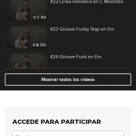
#22 Línea melódica en C Mixolidio
07:40
#23 Groove Funky Slap en Em
08:00
#24 Groove Funk en Em
10:16
Mostrar todos los videos
#25 Country Shuffle en C#m
04:23
#26 Groove Funk en C Dórico
ACCEDE PARA PARTICIPAR
15:56