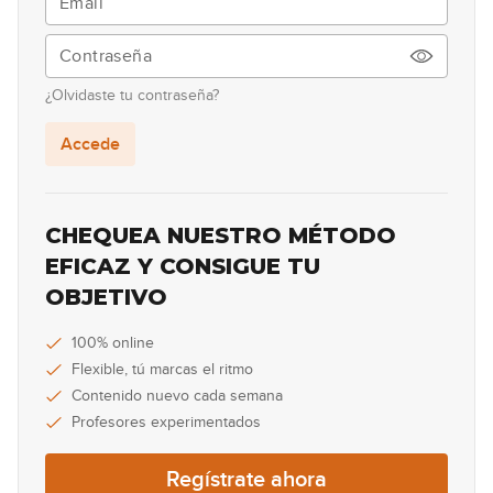
#27 Banjo Roll en G
04:44
¿Olvidaste tu contraseña?
#28 Groove Funk en E
Accede
13:09
#29 Country Rock en E
CHEQUEA NUESTRO MÉTODO
GRATIS
EFICAZ Y CONSIGUE TU
07:03
OBJETIVO
#30 Groove Pop-Rock en G
100% online
Flexible, tú marcas el ritmo
05:31
Contenido nuevo cada semana
#31 Groove Punk-Rock en Am
Profesores experimentados
06:35
Regístrate ahora