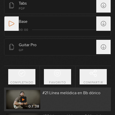
Tabs
Picking de 3 Cuerdas
PDF
06:03
Base
#18 Palm Mute Fingerstyle en Em
00:00
08:02
Guitar Pro
#19 Groove Jazz-Funk en Cm
GP
08:45
#20 Latin Fingerstyle en Em
GRATIS
COMPLETADO
FAVORITO
COMPARTIR
08:45
#21 Línea melódica en Bb dórico
07:38