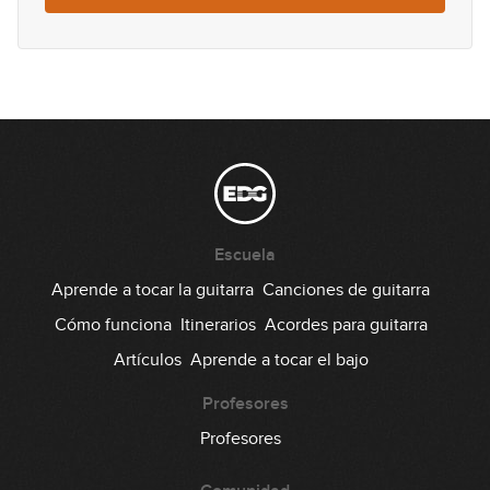
#32 Groove Rock en A
08:24
#33 Solo pentatónico en A
13:49
#34 Solo pentatónico en Cm
Escuela
10:51
Aprende a tocar la guitarra
Canciones de guitarra
#35 Groove Reggae en Dm
Cómo funciona
Itinerarios
Acordes para guitarra
Artículos
Aprende a tocar el bajo
07:20
Profesores
#36 Groove Funk en D
Profesores
12:37