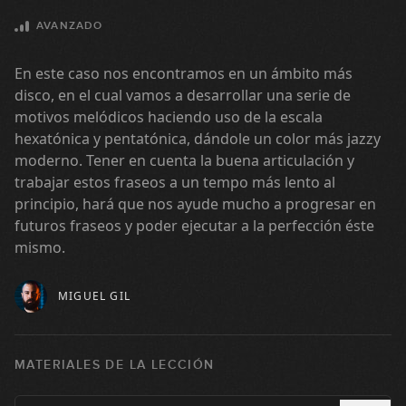
GRATIS
AVANZADO
11:30
En este caso nos encontramos en un ámbito más
#14 Groove Funky Slap en Bm
disco, en el cual vamos a desarrollar una serie de
motivos melódicos haciendo uso de la escala
05:49
hexatónica y pentatónica, dándole un color más jazzy
#15 Groove Funk en D Dórico
moderno. Tener en cuenta la buena articulación y
trabajar estos fraseos a un tempo más lento al
principio, hará que nos ayude mucho a progresar en
06:51
futuros fraseos y poder ejecutar a la perfección éste
#16 Línea melódica con octavas en
mismo.
Em
05:49
MIGUEL GIL
#17 Groove Fingerstyle Funk en Gm
MATERIALES DE LA LECCIÓN
08:02
#37 Canon de Pachelbel con Sweep