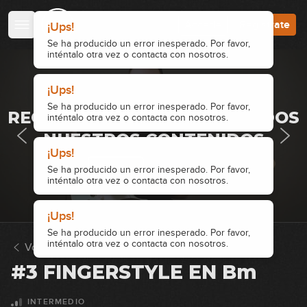
Accede
Regístrate
¡Ups!
Se ha producido un error inesperado. Por favor,
inténtalo otra vez o contacta con nosotros.
¡Ups!
· ACCESO RESTRINGIDO ·
Se ha producido un error inesperado. Por favor,
REGÍSTRATE Y ACCEDE A TODOS
inténtalo otra vez o contacta con nosotros.
NUESTROS CONTENIDOS
¡Ups!
¡Ups!
Se ha producido un error inesperado. Por favor,
Accede
Regístrate
Se ha producido un error inesperado. Por favor,
inténtalo otra vez o contacta con nosotros.
inténtalo otra vez o contacta con nosotros.
Volver a Ejercicios
#3 FINGERSTYLE EN Bm
INTERMEDIO