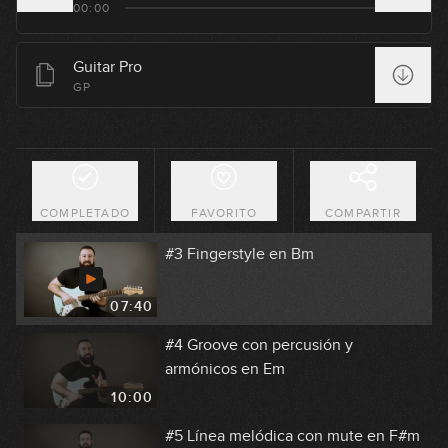
00:00
Guitar Pro
#1 Groove Funky Slap en Dm
GP
GRATIS
10:11
#2 Groove con percusión y
armónicos en Em
GRATIS
COMPLETADO
FAVORITO
COMPARTIR
07:21
#3 Fingerstyle en Bm
07:40
#4 Groove con percusión y
armónicos en Em
10:00
#5 Línea melódica con mute en F#m