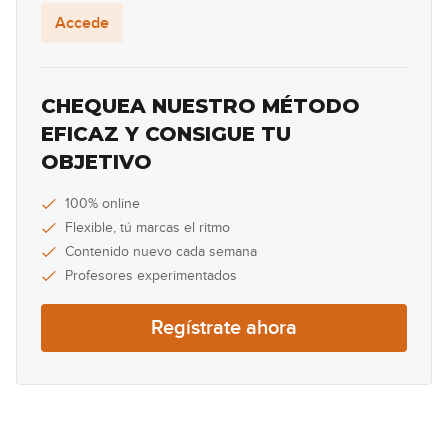
Accede
08:10
#11 Groove Funk en Bbm
CHEQUEA NUESTRO MÉTODO
EFICAZ Y CONSIGUE TU
09:51
OBJETIVO
#38 Canon de Pachelbel con Sweep
Picking de 5 Cuerdas
100% online
Flexible, tú marcas el ritmo
GRATIS
07:20
Contenido nuevo cada semana
#12 Groove Pop Funk en Gm
Profesores experimentados
08:09
Regístrate ahora
#13 Flamenco Fingerstyle en F#m
GRATIS
11:30