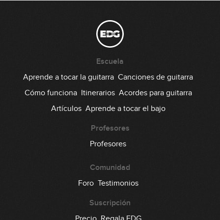
#14 Groove Funky Slap en Bm
05:49
#15 Groove Funk en D Dórico
Escuela
06:51
Aprende a tocar la guitarra
Canciones de guitarra
#16 Línea melódica con octavas en
Cómo funciona
Itinerarios
Acordes para guitarra
Em
Artículos
Aprende a tocar el bajo
05:49
Profesores
#17 Groove Fingerstyle Funk en Gm
Profesores
08:02
Comunidad
#37 Canon de Pachelbel con Sweep
Foro
Testimonios
Picking de 3 Cuerdas
Suscripción
06:03
Precio
Regala EDG