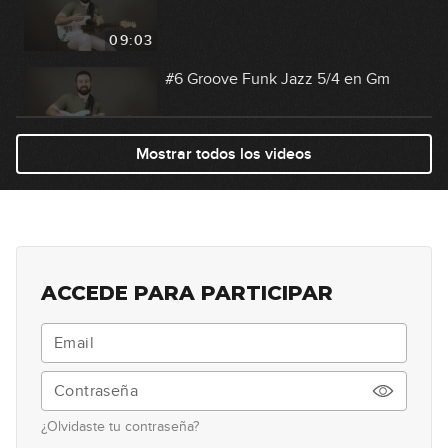
09:03
#6 Groove Funk Jazz 5/4 en Gm
09:48
Mostrar todos los videos
#7 Groove Neo Soul en Em
09:18
#8 Línea melódica con mute en Cm
ACCEDE PARA PARTICIPAR
10:27
#9 Latin fingerstyle y mute en Cm
08:45
¿Olvidaste tu contraseña?
#10 Latin fingerstyle y mute en Am