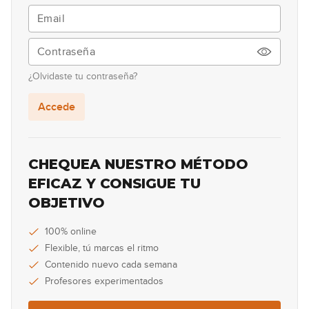
#42 Línea melódica armonizada en
D
08:21
¿Olvidaste tu contraseña?
#43 Groove Pop en C
Accede
10:00
#44 Estudio de arpegios en Am
CHEQUEA NUESTRO MÉTODO
EFICAZ Y CONSIGUE TU
08:27
OBJETIVO
#45 Línea melódica con terceras en
D
100% online
Flexible, tú marcas el ritmo
12:36
Contenido nuevo cada semana
#46 Solo melódico en Em
Profesores experimentados