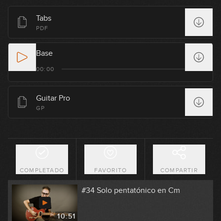
#30 Groove Pop-Rock en G
Tabs
PDF
05:31
Base
#31 Groove Punk-Rock en Am
00:00
06:35
Guitar Pro
#32 Groove Rock en A
GP
08:24
#33 Solo pentatónico en A
COMPLETADO
FAVORITO
COMPARTIR
13:49
#34 Solo pentatónico en Cm
10:51