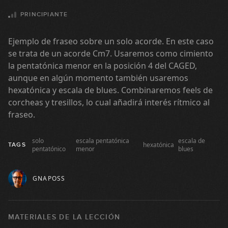
#25 Country Shuffle en C#m
PRINCIPIANTE
04:23
Ejemplo de fraseo sobre un solo acorde. En este caso
se trata de un acorde Cm7. Usaremos como cimiento
#26 Groove Funk en C Dórico
la pentatónica menor en la posición 4 del CAGED,
aunque en algún momento también usaremos
15:56
hexatónica y escala de blues. Combinaremos feels de
#27 Banjo Roll en G
corcheas y tresillos, lo cual añadirá interés rítmico al
fraseo.
04:44
solo
escala pentatónica
escala de
hexatónica
TAGS
#28 Groove Funk en E
pentatónico
menor
blues
13:09
GNAPOSS
#29 Country Rock en E
GRATIS
MATERIALES DE LA LECCIÓN
07:03