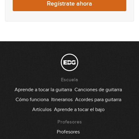
12:04
Regístrate ahora
#47 Riff Rock en A
09:29
#48 Groove Palm Mute Pop-Rock en
E
04:35
#49 Línea Melódica en C
Escuela
07:44
Aprende a tocar la guitarra
Canciones de guitarra
#50 Groove Pop-Funk en Em
Cómo funciona
Itinerarios
Acordes para guitarra
Artículos
Aprende a tocar el bajo
11:29
Profesores
#51 Riff Rock en A
Profesores