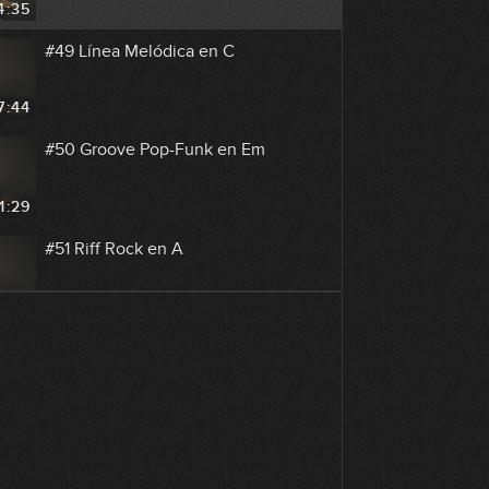
4:35
#49 Línea Melódica en C
7:44
#50 Groove Pop-Funk en Em
1:29
#51 Riff Rock en A
8:08
#52 Groove Pop en G
9:26
#53 Arpegios Pop en G