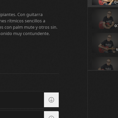
0
ipiantes. Con guitarra
es rítmicos sencillos a
0
s con palm mute y otros sin.
sonido muy contundente.
1
0
0