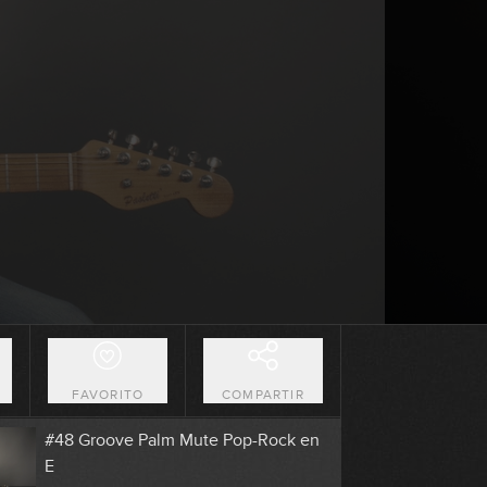
0:00
#44 Estudio de arpegios en Am
8:27
#45 Línea melódica con terceras en
D
2:36
#46 Solo melódico en Em
2:04
#47 Riff Rock en A
O
FAVORITO
COMPARTIR
9:29
#48 Groove Palm Mute Pop-Rock en
E