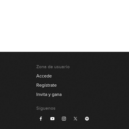
9:27
#59 Estudio de Arpegios en Am
14:17
#60 Groove Pop en G
6:51
Zona de usuario
#61 Estudio de arpegios en D
Accede
0:12
Regístrate
#62 Travis Picking en C
Invita y gana
Síguenos
3:07
#63 Estudio de arpegios en Am