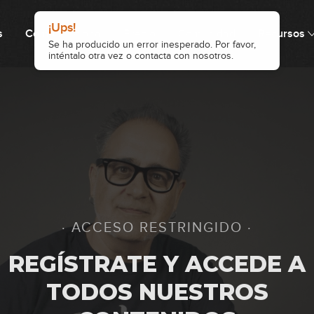
1
¡Ups!
s
Cómo funciona
Precio
Comunidad
Recursos
Se ha producido un error inesperado. Por favor,
inténtalo otra vez o contacta con nosotros.
0
0
1
· ACCESO RESTRINGIDO ·
0
REGÍSTRATE Y ACCEDE A
TODOS NUESTROS