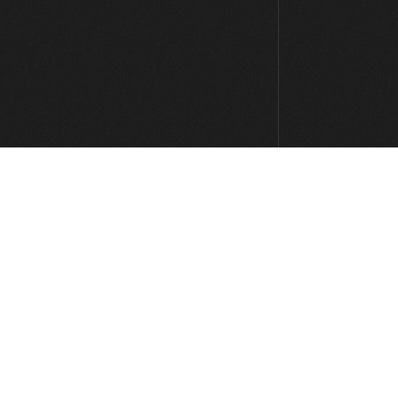
4:16
#54 Estudio de Arpegios en Dm
0:39
#55 Línea Melódica Blues en A
1:22
#56 Riff Rock en E
9:10
#57 Estudio de Arpegios en B
2:48
#58 Groove Pop-Country en G