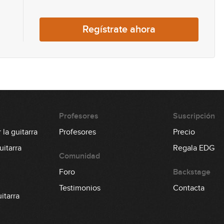
0
Regístrate ahora
0
Profesores
Suscripción
la guitarra
Profesores
Precio
1
itarra
Regala EDG
Comunidad
Foro
Backstage
Testimonios
Contacta
1
itarra