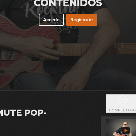
CONTENIDOS
1
Accede
Regístrate
0
1
1
MUTE POP-
COMPLETAD
0