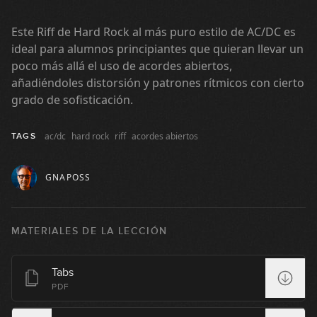
#43 Groove Pop en C
Este Riff de Hard Rock al más puro estilo de AC/DC es
10:00
ideal para alumnos principiantes que quieran llevar un
poco más allá el uso de acordes abiertos,
#44 Estudio de arpegios en Am
añadiéndoles distorsión y patrones rítmicos con cierto
grado de sofisticación.
08:27
#45 Línea melódica con terceras en
ac/dc
hard rock
riff
acordes abiertos
TAGS
D
12:36
GNAPOSS
#46 Solo melódico en Em
MATERIALES DE LA LECCIÓN
12:04
#47 Riff Rock en A
Tabs
PDF
09:29