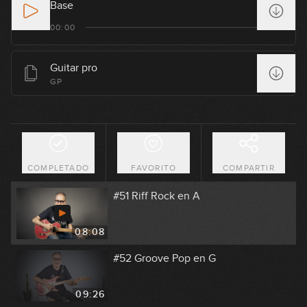
Base
#48 Groove Palm Mute Pop-Rock en
E
00:00
04:35
Guitar pro
#49 Línea Melódica en C
GP
07:44
#50 Groove Pop-Funk en Em
COMPLETADO
FAVORITO
COMPARTIR
11:29
#51 Riff Rock en A
08:08
#52 Groove Pop en G
09:26