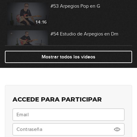
#53 Arpegios Pop en G
14:16
#54 Estudio de Arpegios en Dm
10:39
Mostrar todos los videos
#55 Línea Melódica Blues en A
11:22
#56 Riff Rock en E
ACCEDE PARA PARTICIPAR
09:10
#57 Estudio de Arpegios en B
12:48