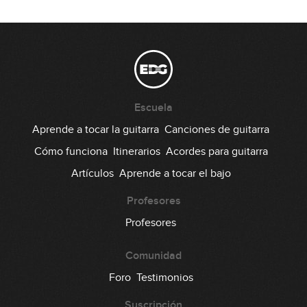
#63 Estudio de arpegios en Am
12:29
#64 Riff Metal en Drop D
Escuela
06:18
Aprende a tocar la guitarra
Canciones de guitarra
#65 Groove Pop en G
Cómo funciona
Itinerarios
Acordes para guitarra
Artículos
Aprende a tocar el bajo
07:39
Profesores
#66 Acompañamiento Pop en G
Profesores
09:25
Comunidad
#67 Melodía en C
Foro
Testimonios
Suscripción