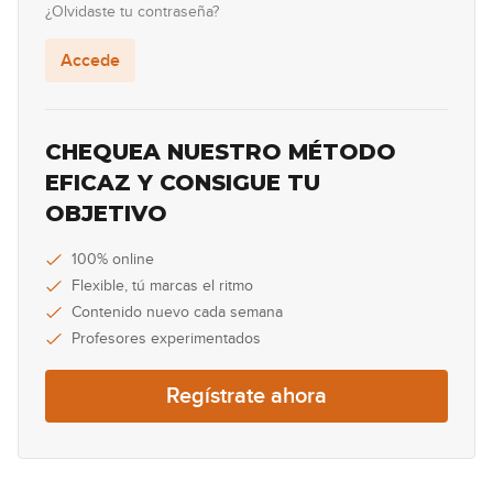
¿Olvidaste tu contraseña?
#58 Groove Pop-Country en G
Accede
09:27
#59 Estudio de Arpegios en Am
CHEQUEA NUESTRO MÉTODO
EFICAZ Y CONSIGUE TU
14:17
OBJETIVO
#60 Groove Pop en G
100% online
Flexible, tú marcas el ritmo
06:51
Contenido nuevo cada semana
#61 Estudio de arpegios en D
Profesores experimentados
10:12
Regístrate ahora
#62 Travis Picking en C
13:07