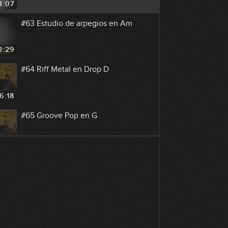
3:07
#63 Estudio de arpegios en Am
2:29
#64 Riff Metal en Drop D
6:18
#65 Groove Pop en G
7:39
#66 Acompañamiento Pop en G
9:25
#67 Melodía en C