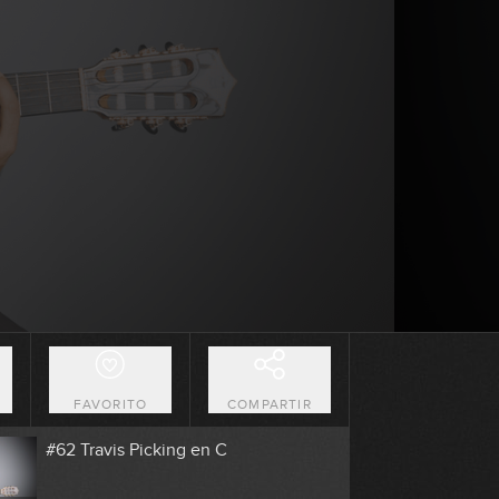
2:48
#58 Groove Pop-Country en G
9:27
#59 Estudio de Arpegios en Am
14:17
#60 Groove Pop en G
6:51
#61 Estudio de arpegios en D
O
FAVORITO
COMPARTIR
0:12
#62 Travis Picking en C