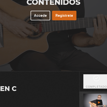
CONTENIDOS
1
Accede
Regístrate
0
0
 EN C
COMPLETAD
1