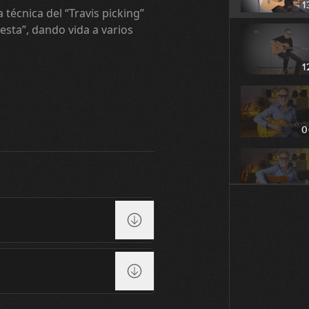
1
 técnica del “Travis picking”
sta”, dando vida a varios
1
0
0
0