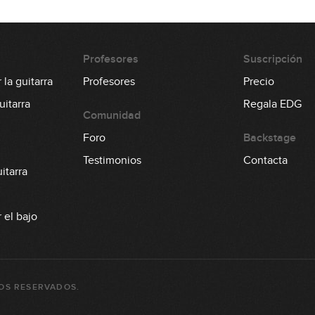
0
Profesores
Suscripción
0
la guitarra
Profesores
Precio
itarra
Regala EDG
Comunidad
Foro
Backstage
0
Testimonios
Contacta
itarra
0
 el bajo
0
OS RESERVADOS.