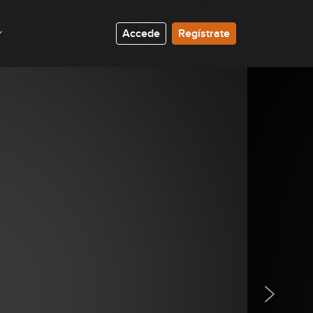
#53 Arpegios Pop en G
Accede
Regístrate
4:16
#54 Estudio de Arpegios en Dm
0:39
#55 Línea Melódica Blues en A
1:22
#56 Riff Rock en E
9:10
#57 Estudio de Arpegios en B