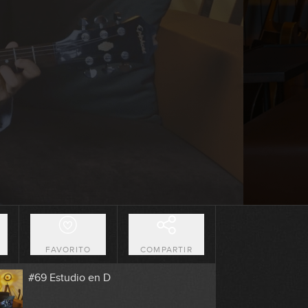
6:18
#65 Groove Pop en G
7:39
#66 Acompañamiento Pop en G
9:25
#67 Melodía en C
6:36
#68 Groove Blues en G
O
FAVORITO
COMPARTIR
6:07
#69 Estudio en D