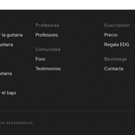
0
Profesores
Suscripción
1
la guitarra
Profesores
Precio
itarra
Regala EDG
Comunidad
Foro
Backstage
0
Testimonios
Contacta
itarra
0
 el bajo
0
OS RESERVADOS.