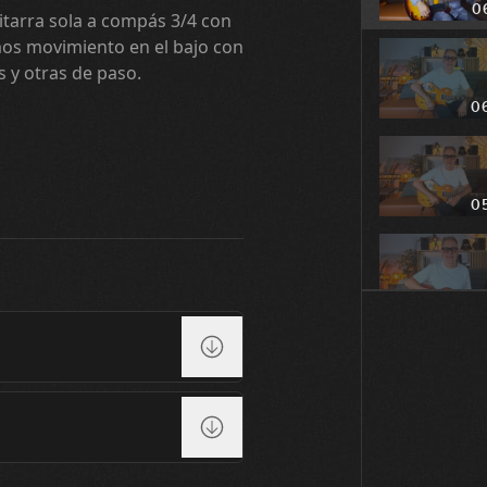
0
itarra sola a compás 3/4 con
os movimiento en el bajo con
 y otras de paso.
0
0
0
0