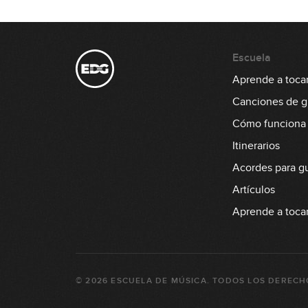
Escuela
Aprende a tocar 
Canciones de gu
Cómo funciona
Itinerarios
Acordes para gu
Artículos
Aprende a tocar
©
2026
ESCUELA DE MÚSICA
. TODOS LOS DERECH