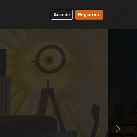
14:17
#60 Groove Pop en G
Accede
Regístrate
6:51
#61 Estudio de arpegios en D
0:12
#62 Travis Picking en C
3:07
#63 Estudio de arpegios en Am
2:29
#64 Riff Metal en Drop D