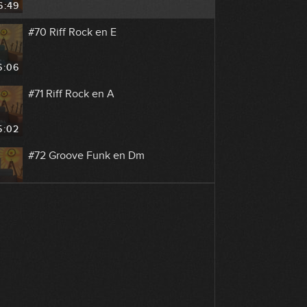
6:49
#70 Riff Rock en E
6:06
#71 Riff Rock en A
5:02
#72 Groove Funk en Dm
4:30
#73 Línea melódica Blues en A
8:38
#74 Groove Oldies a 12/8 en C