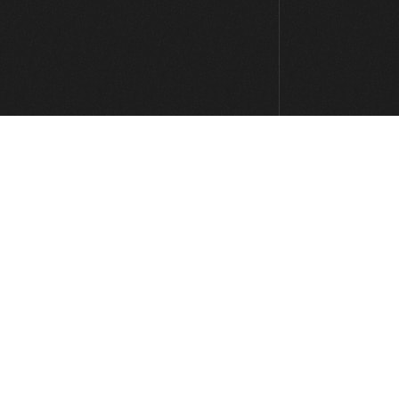
5:23
#79 Groove Pop en G
4:57
#80 Línea con Delay en G
0:50
#81 Acompañamiento Pop en Cm
4:18
#82 Acompañamiento Pop en Cm
(2)
5:38
#83 Acompañamiento Pop en G