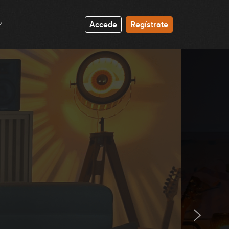
2:29
#64 Riff Metal en Drop D
Accede
Regístrate
6:18
#65 Groove Pop en G
7:39
#66 Acompañamiento Pop en G
9:25
#67 Melodía en C
6:36
#68 Groove Blues en G