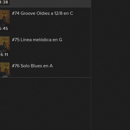
8:38
#74 Groove Oldies a 12/8 en C
6:45
#75 Línea melódica en G
6:11
#76 Solo Blues en A
8:01
#77 Groove Country en C
7:25
#78 Arpegios Country en C