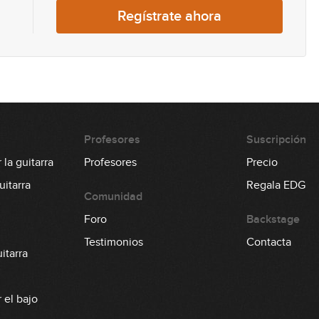
0
Regístrate ahora
1
Profesores
Suscripción
0
la guitarra
Profesores
Precio
itarra
Regala EDG
Comunidad
0
Foro
Backstage
Testimonios
Contacta
itarra
0
 el bajo