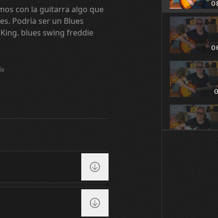
0
os con la guitarra algo que
es. Podría ser un Blues
 King. blues swing freddie
0
ía
0
0
0