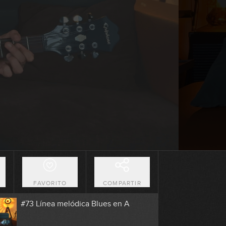
6:07
#69 Estudio en D
6:49
#70 Riff Rock en E
6:06
#71 Riff Rock en A
5:02
#72 Groove Funk en Dm
O
FAVORITO
COMPARTIR
4:30
#73 Línea melódica Blues en A