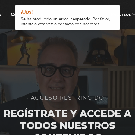
1
¡Ups!
s
Cómo funciona
Precio
Comunidad
Recursos
Se ha producido un error inesperado. Por favor,
inténtalo otra vez o contacta con nosotros.
0
0
0
· ACCESO RESTRINGIDO ·
0
REGÍSTRATE Y ACCEDE A
TODOS NUESTROS