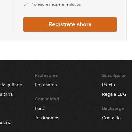
Profesores experimentados
0
Regístrate ahora
0
0
Profesores
Suscripción
0
la guitarra
Profesores
Precio
itarra
Regala EDG
Comunidad
Foro
Backstage
0
Testimonios
Contacta
itarra