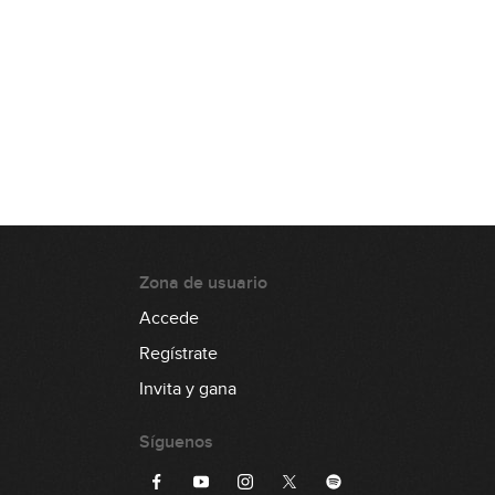
6:03
#18 Palm Mute Fingerstyle en Em
8:02
#19 Groove Jazz-Funk en Cm
8:45
#20 Latin Fingerstyle en Em
Zona de usuario
GRATIS
8:45
Accede
Regístrate
#21 Línea melódica en Bb dórico
Invita y gana
7:38
Síguenos
#22 Línea melódica en C Mixolidio