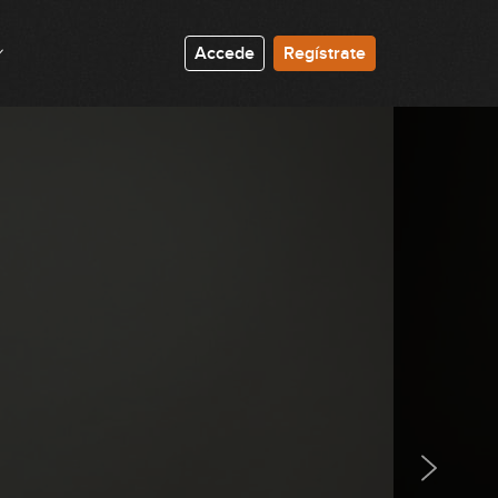
Accede
Regístrate
#1 Groove Funky Slap en Dm
GRATIS
10:11
#2 Groove con percusión y
armónicos en Em
GRATIS
7:21
#3 Fingerstyle en Bm
7:40
#4 Groove con percusión y
armónicos en Em