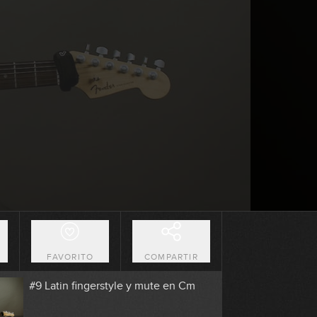
0:00
#5 Línea melódica con mute en F#m
9:03
#6 Groove Funk Jazz 5/4 en Gm
9:48
#7 Groove Neo Soul en Em
9:18
#8 Línea melódica con mute en Cm
O
FAVORITO
COMPARTIR
0:27
#9 Latin fingerstyle y mute en Cm