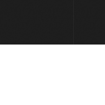
1:30
#14 Groove Funky Slap en Bm
5:49
#15 Groove Funk en D Dórico
6:51
#16 Línea melódica con octavas en
Em
5:49
#17 Groove Fingerstyle Funk en Gm
8:02
#37 Canon de Pachelbel con Sweep
Picking de 3 Cuerdas