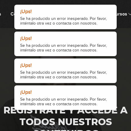
¡Ups!
s
Cómo funciona
Precio
Comunidad
Recursos
Se ha producido un error inesperado. Por favor,
inténtalo otra vez o contacta con nosotros.
¡Ups!
Se ha producido un error inesperado. Por favor,
inténtalo otra vez o contacta con nosotros.
¡Ups!
Se ha producido un error inesperado. Por favor,
¡Ups!
inténtalo otra vez o contacta con nosotros.
Se ha producido un error inesperado. Por favor,
inténtalo otra vez o contacta con nosotros.
0
· ACCESO RESTRINGIDO ·
0
REGÍSTRATE Y ACCEDE A
TODOS NUESTROS