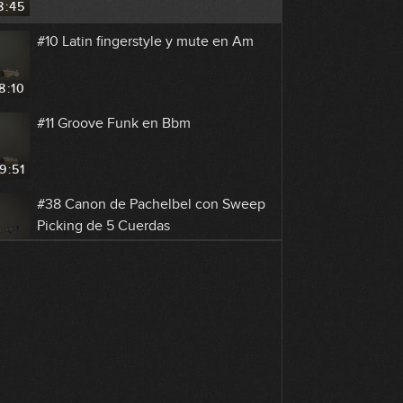
8:45
#10 Latin fingerstyle y mute en Am
8:10
#11 Groove Funk en Bbm
9:51
#38 Canon de Pachelbel con Sweep
Picking de 5 Cuerdas
GRATIS
7:20
#12 Groove Pop Funk en Gm
8:09
#13 Flamenco Fingerstyle en F#m
GRATIS