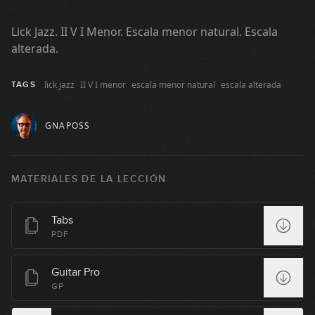
00:32
Lick Jazz. II V I Menor. Escala menor natural. Escala
Lick #100 Blues
alterada.
101
00:32
lick jazz
II V I menor
escala menor natural
escala alterada
TAGS
Lick #101 Jazz
102
GNAPOSS
00:29
Lick #102 Jazz
103
MATERIALES DE LA LECCIÓN
00:30
Lick #103 Jazz
Tabs
104
PDF
00:30
Guitar Pro
Lick #104 Jazz
GP
105
00:30