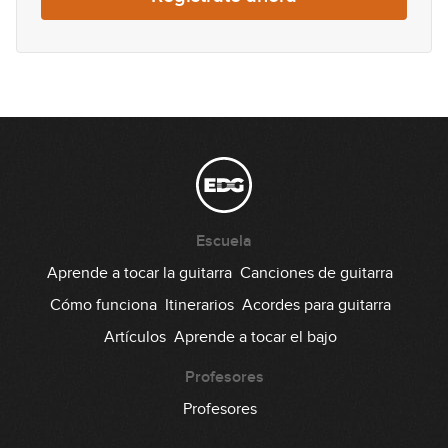
Lick #121 Blues
122
00:29
Lick #122 Blues
123
00:30
Lick #123 Blues
124
Escuela
00:29
Aprende a tocar la guitarra
Canciones de guitarra
Lick #124 Blues
Cómo funciona
Itinerarios
Acordes para guitarra
125
Artículos
Aprende a tocar el bajo
00:29
Lick #125 Blues
Profesores
126
Profesores
00:30