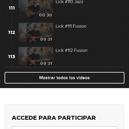
Lick #110 Jazz
111
00:30
Lick #111 Fusion
112
00:31
Lick #112 Fusion
113
00:31
Lick #113 Fusion
Mostrar todos los videos
114
00:31
Lick #114 Fusion
115
00:32
ACCEDE PARA PARTICIPAR
Lick #115 Fusion