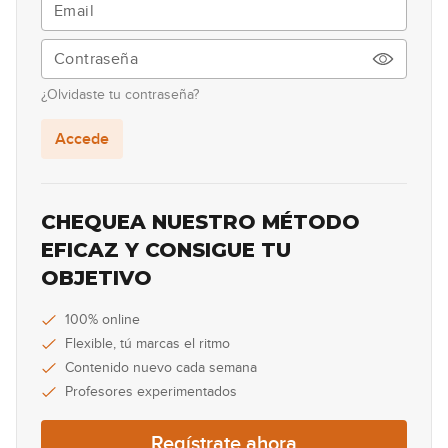
116
00:32
Lick #116 Fusion
117
¿Olvidaste tu contraseña?
00:32
Accede
Lick #117 Fusion
118
00:31
CHEQUEA NUESTRO MÉTODO
Lick #118 Fusion
EFICAZ Y CONSIGUE TU
119
OBJETIVO
00:32
Lick #119 Fusion
100% online
120
Flexible, tú marcas el ritmo
00:32
Contenido nuevo cada semana
Profesores experimentados
Lick #120 Fusion
121
Regístrate ahora
00:32