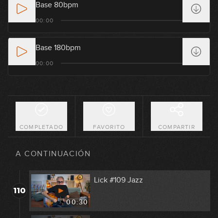
Base 80bpm
Lick #105 Jazz
00:00
106
00:31
Base 180bpm
Lick #106 Jazz
00:00
107
00:30
Lick #107 Jazz
108
00:30
COMPLETADO
FAVORITO
COMPARTIR
Lick #108 Jazz
109
A CONTINUACIÓN
00:30
Lick #109 Jazz
110
00:30