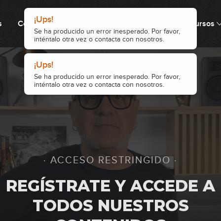
¡Ups!
s
Cómo funciona
Precio
Comunidad
Recursos
Se ha producido un error inesperado. Por favor,
132
inténtalo otra vez o contacta con nosotros.
¡Ups!
133
Se ha producido un error inesperado. Por favor,
inténtalo otra vez o contacta con nosotros.
134
· ACCESO RESTRINGIDO ·
135
REGÍSTRATE Y ACCEDE A
TODOS NUESTROS
136