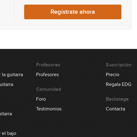
Regístrate ahora
Profesores
Suscripción
la guitarra
Profesores
Precio
itarra
Regala EDG
Comunidad
Foro
Backstage
Testimonios
Contacta
itarra
 el bajo