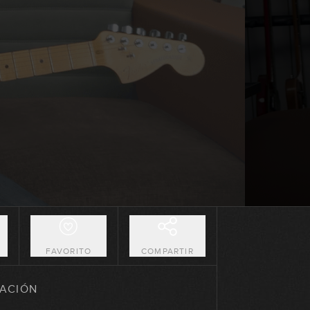
Lick #136 Fusion
00:32
Lick #137 Fusion
00:31
Lick #138 Fusion
00:32
Lick #139 Fusion
00:31
O
FAVORITO
COMPARTIR
Lick #140 Fusion
ACIÓN
00:32