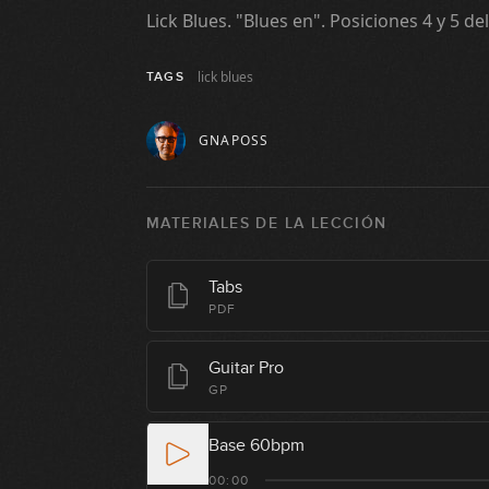
Lick Blues. "Blues en". Posiciones 4 y 5 d
lick blues
TAGS
GNAPOSS
MATERIALES DE LA LECCIÓN
Tabs
PDF
Guitar Pro
GP
Base 60bpm
00:00