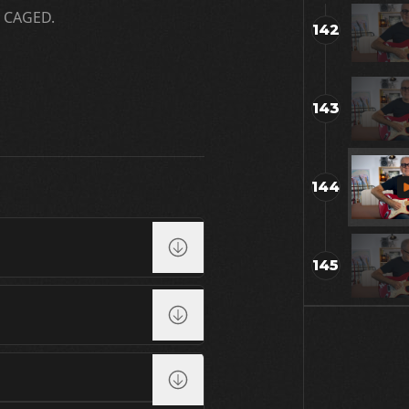
el CAGED.
142
143
144
145