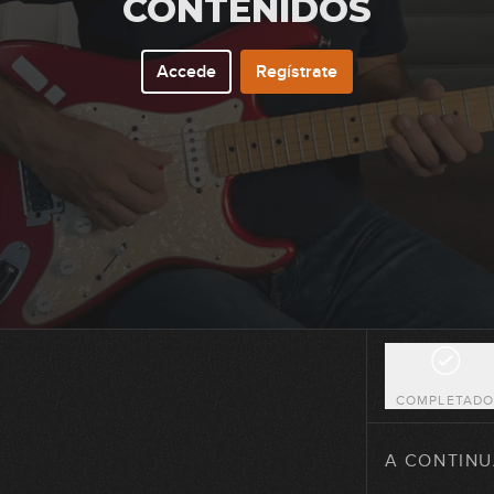
CONTENIDOS
137
Accede
Regístrate
138
139
140
COMPLETAD
141
A CONTINU