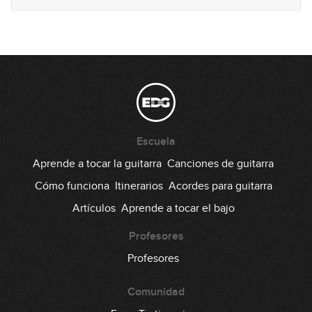
41
00:42
Lick #41 Blues
42
00:41
Lick #42 Blues
43
Escuela
00:41
Aprende a tocar la guitarra
Canciones de guitarra
Lick #43 Blues
Cómo funciona
Itinerarios
Acordes para guitarra
44
Artículos
Aprende a tocar el bajo
00:42
Lick #44 Blues
Profesores
45
Profesores
00:46
Comunidad
Lick #45 Blues
46