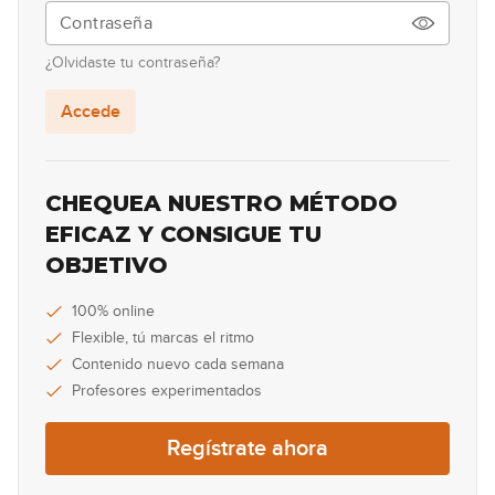
Lick #35 Rock
36
¿Olvidaste tu contraseña?
00:32
Accede
Lick #36 Rock
37
00:35
CHEQUEA NUESTRO MÉTODO
Lick #37 Rock
EFICAZ Y CONSIGUE TU
38
OBJETIVO
00:32
Lick #38 Blues
100% online
39
Flexible, tú marcas el ritmo
00:41
Contenido nuevo cada semana
Profesores experimentados
Lick #39 Blues
40
Regístrate ahora
00:42
Lick #40 Blues