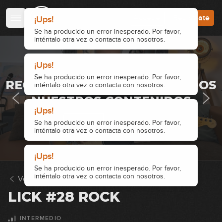
00:35
Accede
Regístrate
¡Ups!
Lick #14 Rock
Se ha producido un error inesperado. Por favor,
15
inténtalo otra vez o contacta con nosotros.
00:37
¡Ups!
Lick #15 Rock
· ACCESO RESTRINGIDO ·
16
Se ha producido un error inesperado. Por favor,
REGÍSTRATE Y ACCEDE A TODOS
inténtalo otra vez o contacta con nosotros.
00:37
¡Ups!
NUESTROS CONTENIDOS
¡Ups!
Lick #16 Rock
Se ha producido un error inesperado. Por favor,
Se ha producido un error inesperado. Por favor,
inténtalo otra vez o contacta con nosotros.
inténtalo otra vez o contacta con nosotros.
17
Accede
Regístrate
00:34
Lick #17 Rock
18
00:36
Volver a Licks
Lick #18 Rock
LICK #28 ROCK
19
00:32
INTERMEDIO