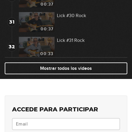
00:37
Lick #30 Rock
31
00:37
Lick #31 Rock
32
00:33
Lick #32 Rock
Mostrar todos los videos
33
00:33
Lick #33 Rock
34
00:32
ACCEDE PARA PARTICIPAR
Lick #34 Rock
35
00:33