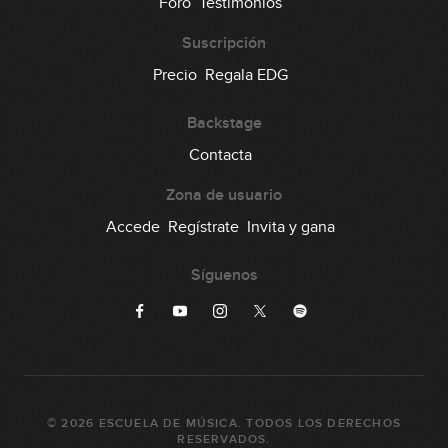
Foro
Testimonios
00:41
Suscripción
Lick #46 Blues-Jazz
Precio
Regala EDG
47
00:37
Backstage
Lick #47 Blues-Jazz
Contacta
48
00:37
Zona de usuario
Lick #48 Blues-Jazz
Accede
Regístrate
Invita y gana
49
00:37
Síguenos
Lick #49 Blues-Jazz
50
00:38
Lick #50 Blues-Jazz
51
©
2026
ESCUELA DE MÚSICA
. TODOS LOS DERECHOS
00:38
RESERVADOS.