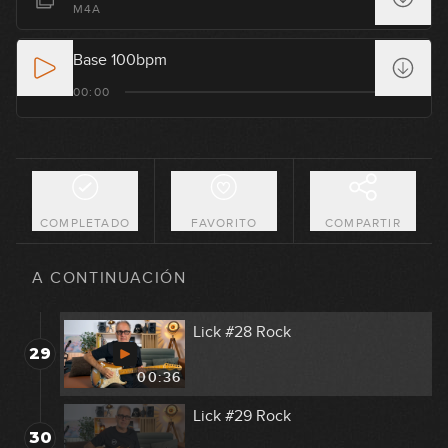
M4A
25
00:34
Base 100bpm
Lick #25 Fusion
00:00
26
00:34
Lick #26 Rock
27
00:36
COMPLETADO
FAVORITO
COMPARTIR
Lick #27 Rock
28
A CONTINUACIÓN
00:35
Lick #28 Rock
29
00:36
Lick #29 Rock
30