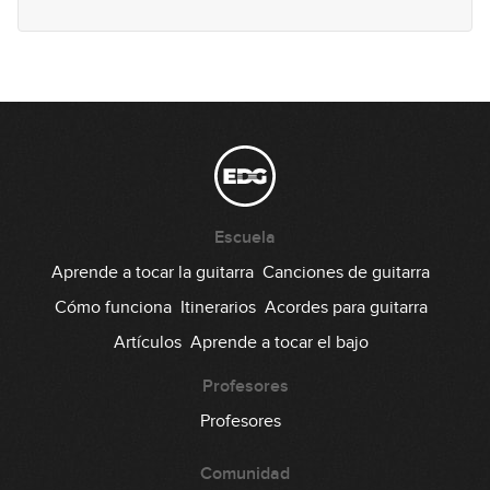
Lick #53 Country
54
00:34
Lick #54 Country
55
00:34
Lick #55 Country
56
Escuela
00:34
Aprende a tocar la guitarra
Canciones de guitarra
Lick #56 Country
Cómo funciona
Itinerarios
Acordes para guitarra
57
Artículos
Aprende a tocar el bajo
00:33
Lick #57 Country
Profesores
58
Profesores
00:30
Comunidad
Lick #58 Country