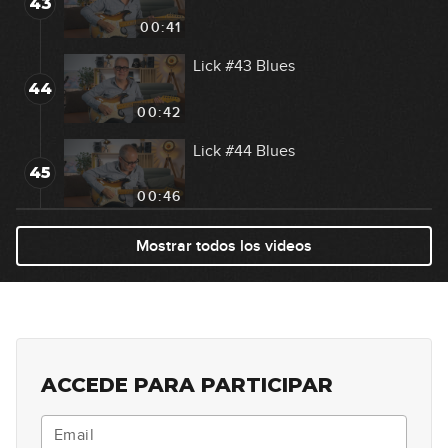
43
00:41
Lick #43 Blues
44
00:42
Lick #44 Blues
45
00:46
Lick #45 Blues
Mostrar todos los videos
46
00:41
Lick #46 Blues-Jazz
47
00:37
ACCEDE PARA PARTICIPAR
Lick #47 Blues-Jazz
48