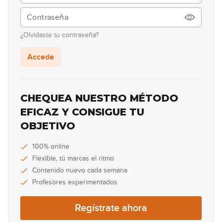
00:37
Lick #48 Blues-Jazz
49
¿Olvidaste tu contraseña?
00:37
Accede
Lick #49 Blues-Jazz
50
00:38
CHEQUEA NUESTRO MÉTODO
Lick #50 Blues-Jazz
EFICAZ Y CONSIGUE TU
51
OBJETIVO
00:38
Lick #51 Country
100% online
52
Flexible, tú marcas el ritmo
00:34
Contenido nuevo cada semana
Profesores experimentados
Lick #52 Country
53
Regístrate ahora
00:32