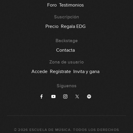
59
Foro
Testimonios
00:31
Suscripción
Lick #59 Country
Precio
Regala EDG
60
00:30
Backstage
Lick #60 Country
Contacta
61
00:29
Zona de usuario
Lick #61 Jazz
Accede
Regístrate
Invita y gana
62
00:31
Síguenos
Lick #62 Jazz
63
00:34
Lick #63 Jazz
64
©
2026
ESCUELA DE MÚSICA
. TODOS LOS DERECHOS