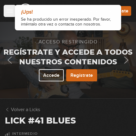
00:36
Accede
Regístrate
¡Ups!
Lick #27 Rock
Se ha producido un error inesperado. Por favor,
inténtalo otra vez o contacta con nosotros.
28
00:35
· ACCESO RESTRINGIDO ·
Lick #28 Rock
REGÍSTRATE Y ACCEDE A TODOS
29
00:36
NUESTROS CONTENIDOS
Lick #29 Rock
Accede
Regístrate
30
00:37
Lick #30 Rock
31
Volver a Licks
00:37
LICK #41 BLUES
Lick #31 Rock
32
INTERMEDIO
00:33