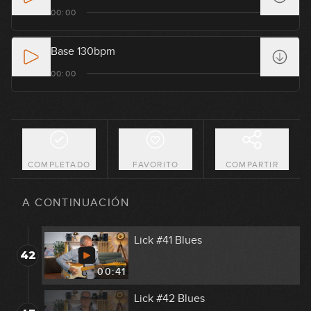
Lick #37 Rock
00:00
38
00:32
Base 130bpm
Lick #38 Blues
00:00
39
00:41
Lick #39 Blues
40
00:42
COMPLETADO
FAVORITO
COMPARTIR
Lick #40 Blues
41
A CONTINUACIÓN
00:42
Lick #41 Blues
42
00:41
Lick #42 Blues