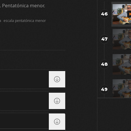
ca. Pentatónica menor.
46
a
escala pentatónica menor
47
48
49
50