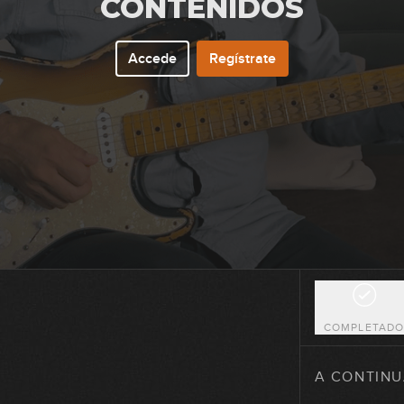
CONTENIDOS
Accede
Regístrate
41
42
43
44
COMPLETAD
45
A CONTINU