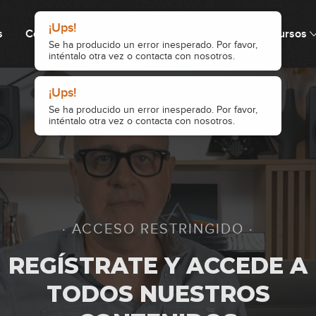
¡Ups!
s
Cómo funciona
Precio
Comunidad
Recursos
Se ha producido un error inesperado. Por favor,
inténtalo otra vez o contacta con nosotros.
36
¡Ups!
Se ha producido un error inesperado. Por favor,
37
inténtalo otra vez o contacta con nosotros.
38
· ACCESO RESTRINGIDO ·
39
REGÍSTRATE Y ACCEDE A
TODOS NUESTROS
40