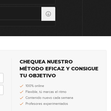
51
52
53
CHEQUEA NUESTRO
MÉTODO EFICAZ Y CONSIGUE
54
TU OBJETIVO
100% online
Flexible, tú marcas el ritmo
55
Contenido nuevo cada semana
Profesores experimentados