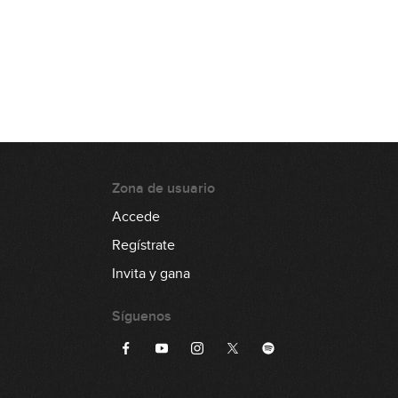
00:34
Lick #56 Country
00:33
Lick #57 Country
00:30
Zona de usuario
Accede
Lick #58 Country
Regístrate
00:31
Invita y gana
Lick #59 Country
Síguenos
00:30
Lick #60 Country