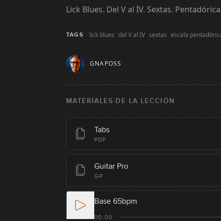
Lick Blues. Del V al IV. Sextas. Pentadóri
lick blues
del V al IV
sextas
escala pentadóric
TAGS
GNAPOSS
MATERIALES DE LA LECCIÓN
Tabs
PDF
Guitar Pro
GP
Base 65bpm
00:00