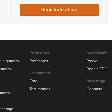
56
Regístrate ahora
57
58
Profesores
Suscripción
la guitarra
Profesores
Precio
59
itarra
Regala EDG
Comunidad
Foro
Backstage
60
Testimonios
Contacta
itarra
 el bajo
61