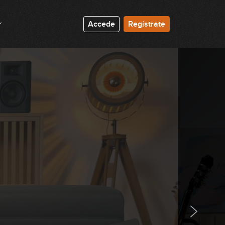
00:33
Accede
Regístrate
Lick #35 Rock
00:32
Lick #36 Rock
00:35
Lick #37 Rock
00:32
Lick #38 Blues
00:41
Lick #39 Blues