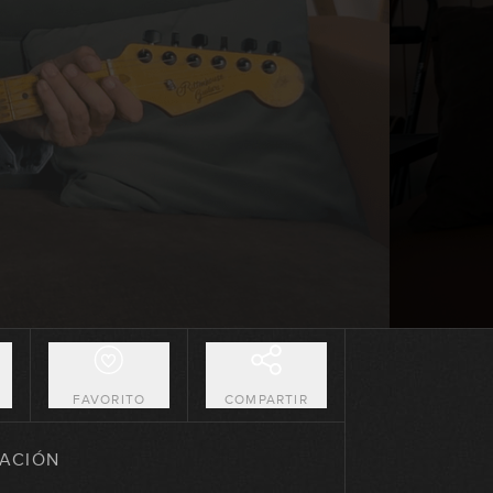
00:42
Lick #40 Blues
00:42
Lick #41 Blues
00:41
Lick #42 Blues
00:41
Lick #43 Blues
00:42
O
FAVORITO
COMPARTIR
Lick #44 Blues
ACIÓN
00:46