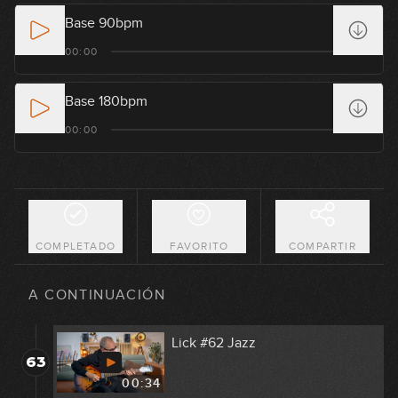
00:30
Base 90bpm
Lick #58 Country
00:00
59
00:31
Base 180bpm
Lick #59 Country
00:00
60
00:30
Lick #60 Country
61
00:29
COMPLETADO
FAVORITO
COMPARTIR
Lick #61 Jazz
62
A CONTINUACIÓN
00:31
Lick #62 Jazz
63
00:34