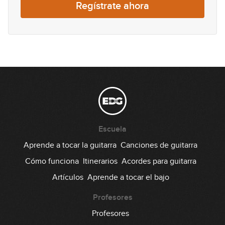
Regístrate ahora
00:37
Lick #74 Rock
75
00:38
Lick #75 Rock
76
00:38
Lick #76 Rock
77
Escuela
00:35
Aprende a tocar la guitarra
Canciones de guitarra
Lick #77 Rock
Cómo funciona
Itinerarios
Acordes para guitarra
78
Artículos
Aprende a tocar el bajo
00:35
Lick #78 Rock
Profesores
79
Profesores
00:35