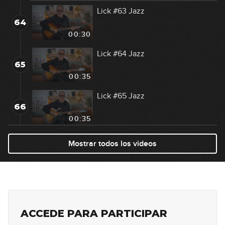
Lick #63 Jazz
64
00:30
Lick #64 Jazz
65
00:35
Lick #65 Jazz
66
00:35
Lick #66 Jazz
Mostrar todos los videos
67
00:35
Lick #67 Jazz
68
00:37
ACCEDE PARA PARTICIPAR
Lick #68 Jazz