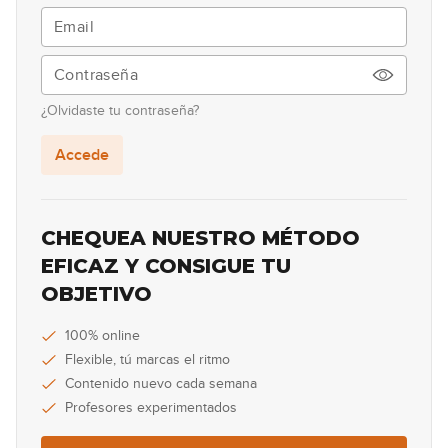
69
00:36
Lick #69 Jazz
70
¿Olvidaste tu contraseña?
00:31
Accede
Lick #70 Jazz
71
00:35
CHEQUEA NUESTRO MÉTODO
Lick #71 Rock
EFICAZ Y CONSIGUE TU
72
OBJETIVO
00:37
Lick #72 Rock
100% online
73
Flexible, tú marcas el ritmo
00:37
Contenido nuevo cada semana
Profesores experimentados
Lick #73 Rock
74