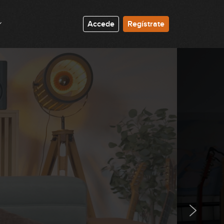
00:30
Accede
Regístrate
Lick #58 Country
00:31
Lick #59 Country
00:30
Lick #60 Country
00:29
Lick #61 Jazz
00:31
Lick #62 Jazz