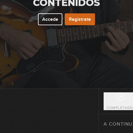
CONTENIDOS
Accede
Regístrate
64
65
66
67
COMPLETAD
68
A CONTINU