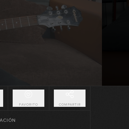
00:34
Lick #63 Jazz
00:30
Lick #64 Jazz
00:35
Lick #65 Jazz
00:35
Lick #66 Jazz
00:35
O
FAVORITO
COMPARTIR
Lick #67 Jazz
ACIÓN
00:37