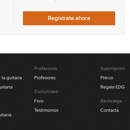
79
Regístrate ahora
80
81
Profesores
Suscripción
82
la guitarra
Profesores
Precio
itarra
Regala EDG
Comunidad
Foro
Backstage
83
Testimonios
Contacta
itarra
84