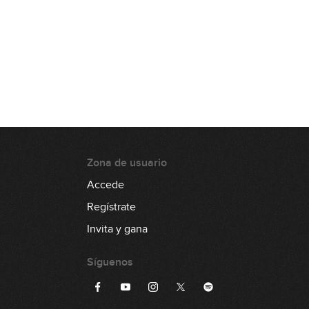
00:35
Lick #79 Rock
00:35
Lick #80 Rock
00:35
Zona de usuario
Lick #81 Rock
Accede
00:38
Regístrate
Lick #82 Rock
Invita y gana
00:38
Síguenos
Lick #83 Rock