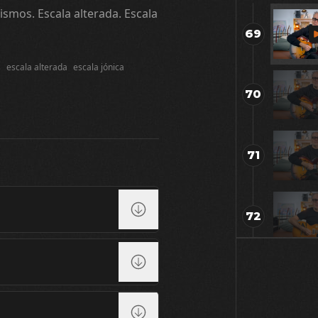
tismos. Escala alterada. Escala
69
s
escala alterada
escala jónica
70
71
72
73