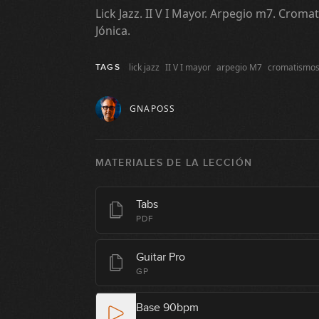
Lick Jazz. II V I Mayor. Arpegio m7. Croma
Jónica.
lick jazz
II V I mayor
arpegio M7
cromatismo
TAGS
GNAPOSS
MATERIALES DE LA LECCIÓN
Tabs
PDF
Guitar Pro
GP
Base 90bpm