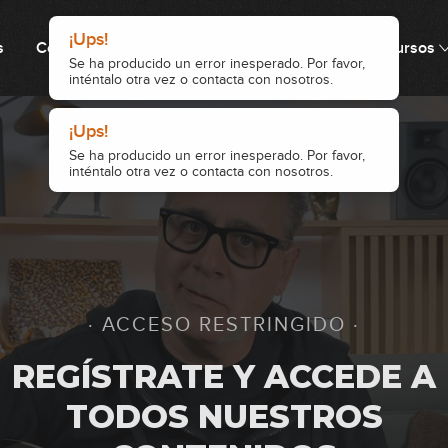
¡Ups!
s
Cómo funciona
Precio
Comunidad
Recursos
Se ha producido un error inesperado. Por favor,
inténtalo otra vez o contacta con nosotros.
59
¡Ups!
Se ha producido un error inesperado. Por favor,
60
inténtalo otra vez o contacta con nosotros.
61
· ACCESO RESTRINGIDO ·
62
REGÍSTRATE Y ACCEDE A
TODOS NUESTROS
63