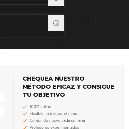
74
75
76
CHEQUEA NUESTRO
77
MÉTODO EFICAZ Y CONSIGUE
TU OBJETIVO
100% online
78
Flexible, tú marcas el ritmo
Contenido nuevo cada semana
Profesores experimentados