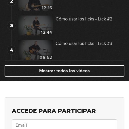
2
12:16
Cómo usar los licks - Lick #2
3
12:44
Cómo usar los licks - Lick #3
4
08:52
Lick #4 Blues
Mostrar todos los videos
5
00:30
Lick #5 Country
6
00:33
ACCEDE PARA PARTICIPAR
Lick #6 Rock
7