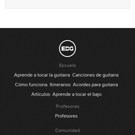
Lick #12 Jazz
13
00:32
Lick #13 Rock
14
00:35
Lick #14 Rock
15
Escuela
00:37
Aprende a tocar la guitarra
Canciones de guitarra
Lick #15 Rock
Cómo funciona
Itinerarios
Acordes para guitarra
16
Artículos
Aprende a tocar el bajo
00:37
Profesores
Lick #16 Rock
17
Profesores
00:34
Comunidad
Lick #17 Rock