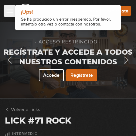
Accede
Regístrate
¡Ups!
Se ha producido un error inesperado. Por favor,
inténtalo otra vez o contacta con nosotros.
· ACCESO RESTRINGIDO ·
REGÍSTRATE Y ACCEDE A TODOS
NUESTROS CONTENIDOS
Accede
Regístrate
Volver a Licks
LICK #71 ROCK
INTERMEDIO