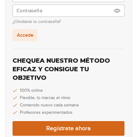
00:32
Lick #7 Blues
8
¿Olvidaste tu contraseña?
00:36
Accede
Lick #8 Country
9
00:29
CHEQUEA NUESTRO MÉTODO
Lick #9 Rock
EFICAZ Y CONSIGUE TU
10
OBJETIVO
00:35
Lick #10 Jazz
100% online
11
Flexible, tú marcas el ritmo
00:41
Contenido nuevo cada semana
Profesores experimentados
Lick #11 Jazz
12
Regístrate ahora
00:33