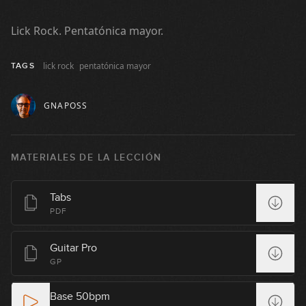
Lick Rock. Pentatónica mayor.
lick rock
pentatónica mayor
TAGS
GNAPOSS
MATERIALES DE LA LECCIÓN
Tabs
PDF
Guitar Pro
GP
Base 50bpm