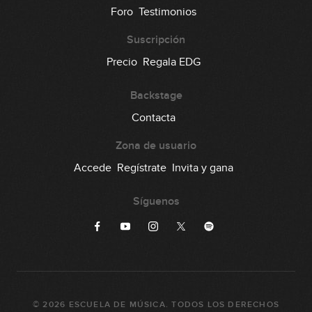
18
Foro
Testimonios
00:36
Suscripción
Lick #18 Rock
Precio
Regala EDG
19
00:32
Backstage
Lick #19 Rock
Contacta
20
00:34
Zona de usuario
Accede
Regístrate
Invita y gana
Lick #20 Blues
21
Síguenos
00:35
Lick #21 Fusion
22
00:33
Lick #22 Fusion
23
©
2026
ESCUELA DE MÚSICA
. TODOS LOS DERECHOS