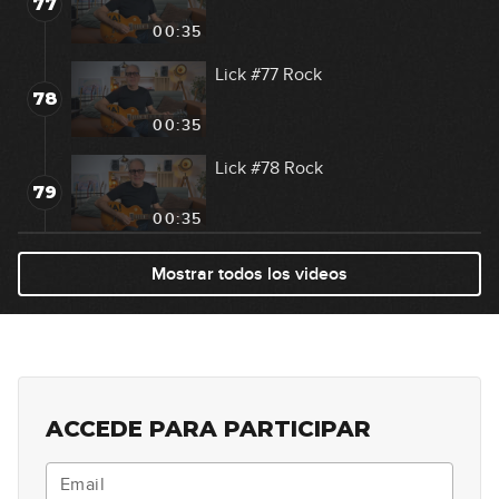
77
00:35
Lick #77 Rock
78
00:35
Lick #78 Rock
79
00:35
Lick #79 Rock
Mostrar todos los videos
80
00:35
Lick #80 Rock
81
00:35
ACCEDE PARA PARTICIPAR
Lick #81 Rock
82