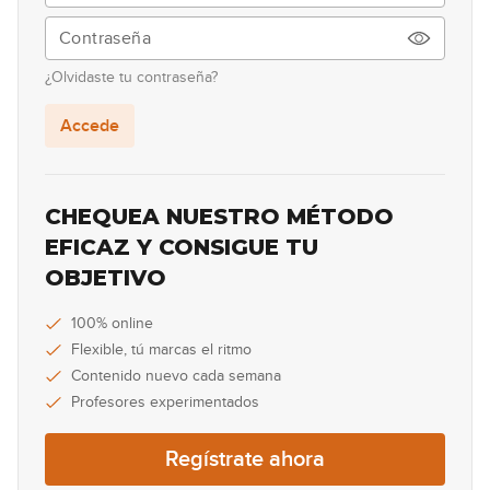
00:38
Lick #82 Rock
83
¿Olvidaste tu contraseña?
00:38
Accede
Lick #83 Rock
84
00:38
CHEQUEA NUESTRO MÉTODO
Lick #84 Rock
EFICAZ Y CONSIGUE TU
85
OBJETIVO
00:38
Lick #85 Rock
100% online
86
Flexible, tú marcas el ritmo
00:38
Contenido nuevo cada semana
Profesores experimentados
Lick #86 Rock
87
Regístrate ahora
00:32