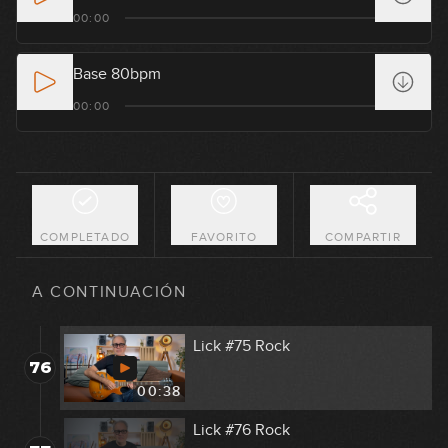
Lick #71 Rock
00:00
72
00:37
Base 80bpm
Lick #72 Rock
00:00
73
00:37
Lick #73 Rock
74
00:37
COMPLETADO
FAVORITO
COMPARTIR
Lick #74 Rock
75
A CONTINUACIÓN
00:38
Lick #75 Rock
76
00:38
Lick #76 Rock