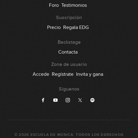
93
Foro
Testimonios
00:32
Suscripción
Lick #93 Blues
Precio
Regala EDG
94
00:32
Backstage
Lick #94 Blues
Contacta
95
00:33
Zona de usuario
Lick #95 Blues
Accede
Regístrate
Invita y gana
96
00:34
Síguenos
Lick #96 Blues
97
00:33
Lick #97 Blues
98
©
2026
ESCUELA DE MÚSICA
. TODOS LOS DERECHOS