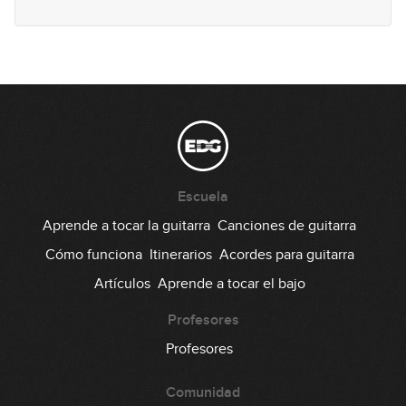
Lick #87 Rock
88
00:32
Lick #88 Rock
89
00:32
Lick #89 Rock
90
Escuela
00:32
Aprende a tocar la guitarra
Canciones de guitarra
Lick #90 Rock
Cómo funciona
Itinerarios
Acordes para guitarra
91
Artículos
Aprende a tocar el bajo
00:32
Lick #91 Blues
Profesores
92
Profesores
00:33
Comunidad
Lick #92 Blues