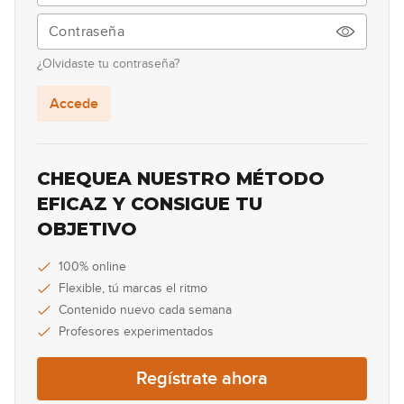
00:38
Lick #84 Rock
85
¿Olvidaste tu contraseña?
00:38
Accede
Lick #85 Rock
86
00:38
CHEQUEA NUESTRO MÉTODO
Lick #86 Rock
EFICAZ Y CONSIGUE TU
87
OBJETIVO
00:32
Lick #87 Rock
100% online
88
Flexible, tú marcas el ritmo
00:32
Contenido nuevo cada semana
Profesores experimentados
Lick #88 Rock
89
Regístrate ahora
00:32