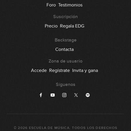
95
Foro
Testimonios
00:33
Suscripción
Lick #95 Blues
Precio
Regala EDG
96
00:34
Backstage
Lick #96 Blues
Contacta
97
00:33
Zona de usuario
Lick #97 Blues
Accede
Regístrate
Invita y gana
98
00:32
Síguenos
Lick #98 Blues
99
00:32
Lick #99 Blues
100
©
2026
ESCUELA DE MÚSICA
. TODOS LOS DERECHOS