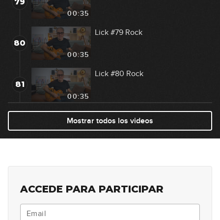
79
00:35
Lick #79 Rock
80
00:35
Lick #80 Rock
81
00:35
Lick #81 Rock
Mostrar todos los videos
82
00:38
Lick #82 Rock
83
00:38
ACCEDE PARA PARTICIPAR
Lick #83 Rock
84