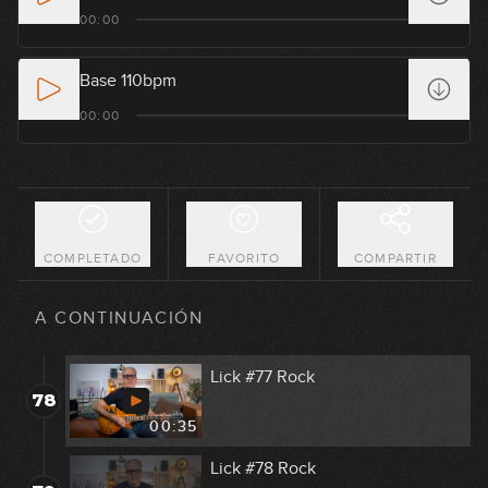
Lick #73 Rock
00:00
74
00:37
Base 110bpm
Lick #74 Rock
00:00
75
00:38
Lick #75 Rock
76
00:38
COMPLETADO
FAVORITO
COMPARTIR
Lick #76 Rock
77
A CONTINUACIÓN
00:35
Lick #77 Rock
78
00:35
Lick #78 Rock