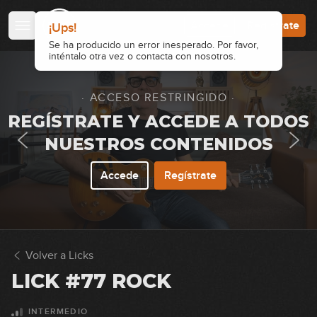
00:34
Accede
Regístrate
¡Ups!
Lick #63 Jazz
Se ha producido un error inesperado. Por favor,
inténtalo otra vez o contacta con nosotros.
64
00:30
· ACCESO RESTRINGIDO ·
Lick #64 Jazz
REGÍSTRATE Y ACCEDE A TODOS
65
00:35
NUESTROS CONTENIDOS
Lick #65 Jazz
Accede
Regístrate
66
00:35
Lick #66 Jazz
67
Volver a Licks
00:35
LICK #77 ROCK
Lick #67 Jazz
68
INTERMEDIO
00:37