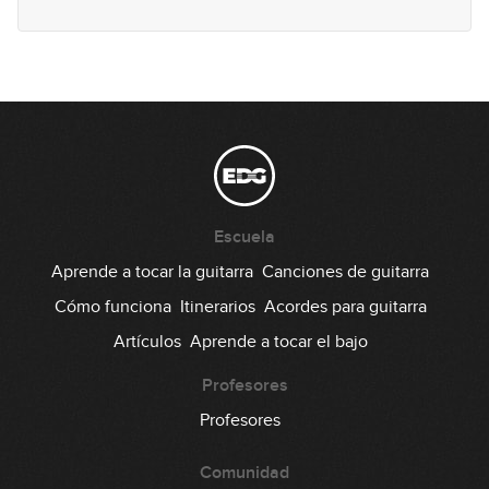
Lick #89 Rock
90
00:32
Lick #90 Rock
91
00:32
Lick #91 Blues
92
Escuela
00:33
Aprende a tocar la guitarra
Canciones de guitarra
Lick #92 Blues
Cómo funciona
Itinerarios
Acordes para guitarra
93
Artículos
Aprende a tocar el bajo
00:32
Lick #93 Blues
Profesores
94
Profesores
00:32
Comunidad
Lick #94 Blues