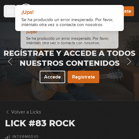
¡Ups!
Se ha producido un error inesperado. Por favor,
Accede
Regístrate
¡Ups!
inténtalo otra vez o contacta con nosotros.
Se ha producido un error inesperado. Por favor,
inténtalo otra vez o contacta con nosotros.
· ACCESO RESTRINGIDO ·
REGÍSTRATE Y ACCEDE A TODOS
NUESTROS CONTENIDOS
Accede
Regístrate
Volver a Licks
LICK #83 ROCK
INTERMEDIO