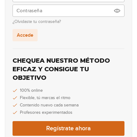
00:32
Lick #7 Blues
8
¿Olvidaste tu contraseña?
00:36
Accede
Lick #8 Country
9
00:29
CHEQUEA NUESTRO MÉTODO
Lick #9 Rock
EFICAZ Y CONSIGUE TU
10
OBJETIVO
00:35
Lick #10 Jazz
100% online
11
Flexible, tú marcas el ritmo
00:41
Contenido nuevo cada semana
Profesores experimentados
Lick #11 Jazz
12
Regístrate ahora
00:33