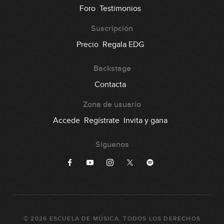
18
Foro
Testimonios
00:36
Suscripción
Lick #18 Rock
Precio
Regala EDG
19
00:32
Backstage
Lick #19 Rock
Contacta
20
00:34
Zona de usuario
Accede
Regístrate
Invita y gana
Lick #20 Blues
21
Síguenos
00:35
Lick #21 Fusion
22
00:33
Lick #22 Fusion
23
©
2026
ESCUELA DE MÚSICA
. TODOS LOS DERECHOS