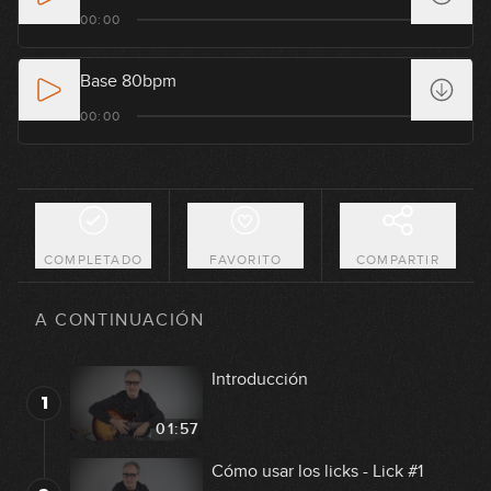
00:00
Base 80bpm
00:00
COMPLETADO
FAVORITO
COMPARTIR
A CONTINUACIÓN
Introducción
1
01:57
Cómo usar los licks - Lick #1