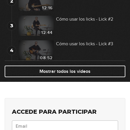
2
12:16
Cómo usar los licks - Lick #2
3
12:44
Cómo usar los licks - Lick #3
4
08:52
Lick #4 Blues
Mostrar todos los videos
5
00:30
Lick #5 Country
6
00:33
ACCEDE PARA PARTICIPAR
Lick #6 Rock
7