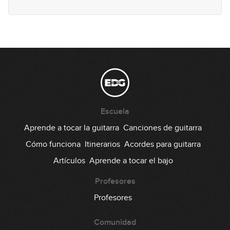
Lick #12 Jazz
13
00:32
Lick #13 Rock
14
00:35
Lick #14 Rock
15
Escuela
00:37
Aprende a tocar la guitarra
Canciones de guitarra
Lick #15 Rock
Cómo funciona
Itinerarios
Acordes para guitarra
16
Artículos
Aprende a tocar el bajo
00:37
Profesores
Lick #16 Rock
17
Profesores
00:34
Comunidad
Lick #17 Rock