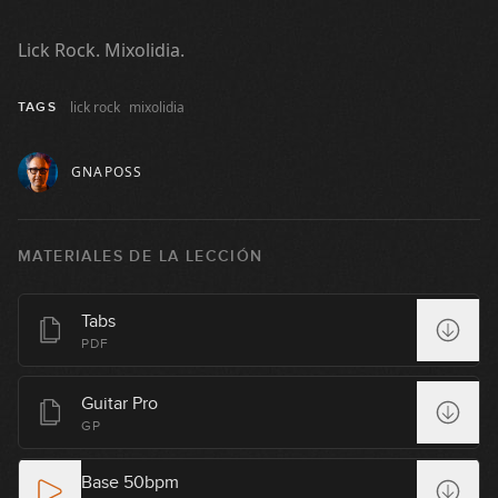
Lick Rock. Mixolidia.
lick rock
mixolidia
TAGS
GNAPOSS
MATERIALES DE LA LECCIÓN
Tabs
PDF
Guitar Pro
GP
Base 50bpm