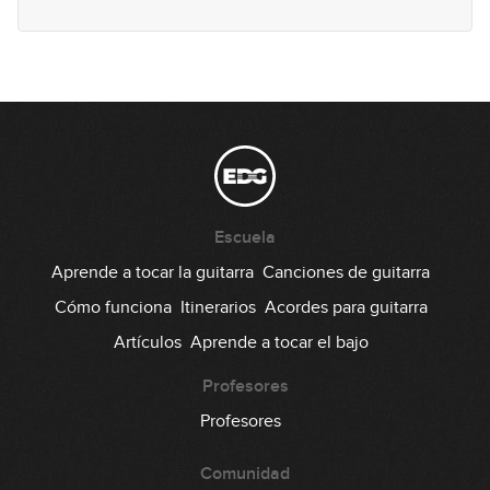
Lick #99 Blues
100
00:32
Lick #100 Blues
101
00:32
Lick #101 Jazz
102
Escuela
00:29
Aprende a tocar la guitarra
Canciones de guitarra
Lick #102 Jazz
Cómo funciona
Itinerarios
Acordes para guitarra
103
Artículos
Aprende a tocar el bajo
00:30
Lick #103 Jazz
Profesores
104
Profesores
00:30
Comunidad
Lick #104 Jazz