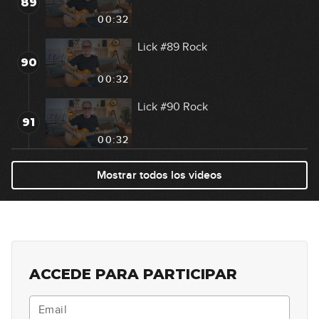
89
00:32
Lick #89 Rock
90
00:32
Lick #90 Rock
91
00:32
Lick #91 Blues
Mostrar todos los videos
92
00:33
Lick #92 Blues
93
00:32
ACCEDE PARA PARTICIPAR
Lick #93 Blues
94