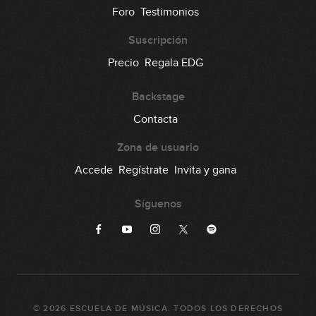
105
Foro
Testimonios
00:30
Suscripción
Lick #105 Jazz
Precio
Regala EDG
106
00:31
Backstage
Lick #106 Jazz
Contacta
107
00:30
Zona de usuario
Lick #107 Jazz
Accede
Regístrate
Invita y gana
108
00:30
Síguenos
Lick #108 Jazz
109
00:30
Lick #109 Jazz
110
©
2026
ESCUELA DE MÚSICA
. TODOS LOS DERECHOS