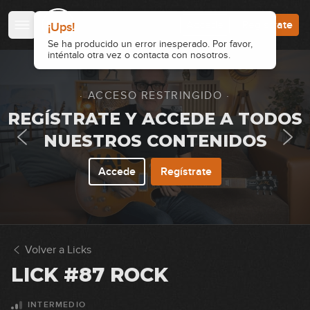
00:37
Accede
Regístrate
¡Ups!
Lick #73 Rock
Se ha producido un error inesperado. Por favor,
inténtalo otra vez o contacta con nosotros.
74
00:37
· ACCESO RESTRINGIDO ·
Lick #74 Rock
REGÍSTRATE Y ACCEDE A TODOS
75
00:38
NUESTROS CONTENIDOS
Lick #75 Rock
Accede
Regístrate
76
00:38
Lick #76 Rock
77
Volver a Licks
00:35
LICK #87 ROCK
Lick #77 Rock
78
INTERMEDIO
00:35