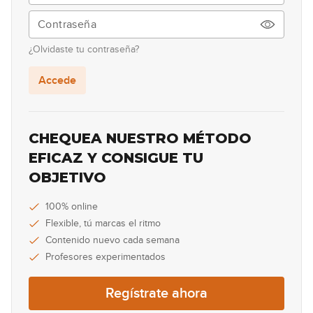
00:32
Lick #94 Blues
95
¿Olvidaste tu contraseña?
00:33
Accede
Lick #95 Blues
96
00:34
CHEQUEA NUESTRO MÉTODO
Lick #96 Blues
EFICAZ Y CONSIGUE TU
97
OBJETIVO
00:33
Lick #97 Blues
100% online
98
Flexible, tú marcas el ritmo
00:32
Contenido nuevo cada semana
Profesores experimentados
Lick #98 Blues
99
Regístrate ahora
00:32