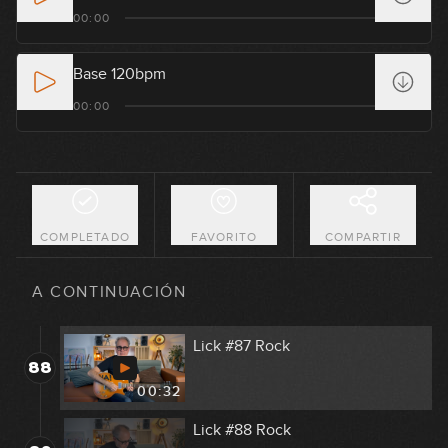
Lick #83 Rock
00:00
84
00:38
Base 120bpm
Lick #84 Rock
00:00
85
00:38
Lick #85 Rock
86
00:38
COMPLETADO
FAVORITO
COMPARTIR
Lick #86 Rock
87
A CONTINUACIÓN
00:32
Lick #87 Rock
88
00:32
Lick #88 Rock